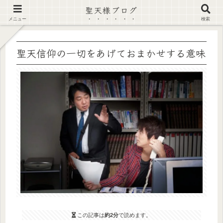
聖天様ブログ
【注意喚起】偽サイト及び偽情報に注意 ▶確認する◀
メニュー
検索
聖天信仰の一切をあげておまかせする意味
この記事は
約2分
で読めます。