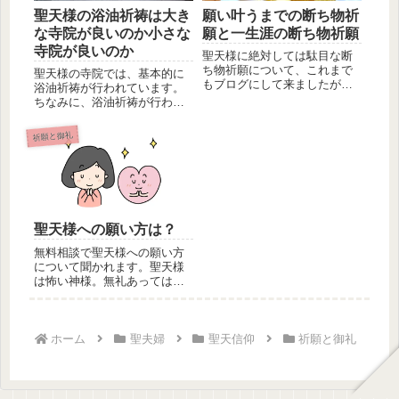
聖天様の浴油祈祷は大き
願い叶うまでの断ち物祈
な寺院が良いのか小さな
願と一生涯の断ち物祈願
寺院が良いのか
聖天様に絶対しては駄目な断
ち物祈願について、これまで
聖天様の寺院では、基本的に
もブログにして来ましたが、
浴油祈祷が行われています。
今回は断ち物祈願を更に噛み
ちなみに、浴油祈祷が行われ
砕き、願...
ていない寺院も御座います。
また、生...
祈願と御礼
聖天様への願い方は？
無料相談で聖天様への願い方
について聞かれます。聖天様
は怖い神様。無礼あっては怖
い。そのような意識があって
か否か存...
ホーム
聖夫婦
聖天信仰
祈願と御礼