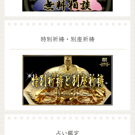
特別祈祷・別座祈祷
占い鑑定