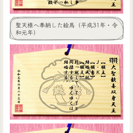
聖天様へ奉納した絵馬（平成31年・令
和元年）