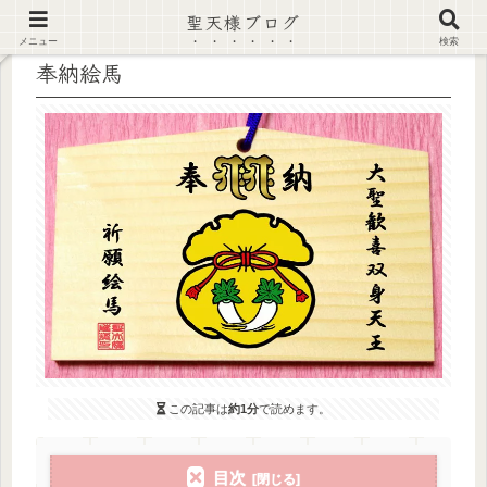
聖天様ブログ
メニュー
検索
奉納絵馬
この記事は
約1分
で読めます。
目次