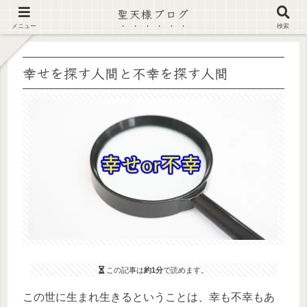
聖天様ブログ
【注意喚起】偽サイト及び偽情報に注意 ▶確認する◀
メニュー
検索
幸せを探す人間と不幸を探す人間
この記事は
約1分
で読めます。
この世に生まれ生きるということは、幸も不幸もあ