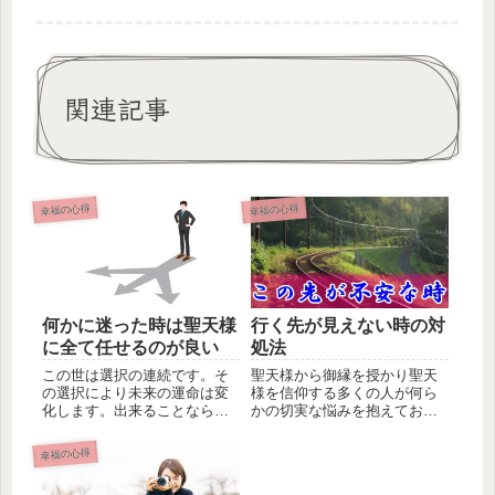
関連記事
幸福の心得
幸福の心得
何かに迷った時は聖天様
行く先が見えない時の対
に全て任せるのが良い
処法
この世は選択の連続です。そ
聖天様から御縁を授かり聖天
の選択により未来の運命は変
様を信仰する多くの人が何ら
化します。出来ることなら未
かの切実な悩みを抱えておら
来に幸福となる正しい選択を
れます。その悩み解決を聖天
したい。...
様へ祈願...
幸福の心得