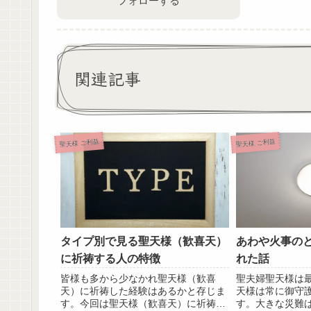
フォローする
関連記事
聖天様 ご利益
聖天様 ご利益
タイプ別で見る聖天様（歓喜天）
あわや火事の
に祈祷する人の特徴
れた話
皆様も多から少なかれ聖天様（歓喜
聖夫婦聖天様は
天）に祈祷した経験はあるかと存じま
天様は常に御守
す。今回は聖天様（歓喜天）に祈祷す
す。大きな災難