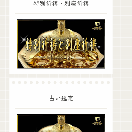
特別祈祷・別座祈祷
占い鑑定