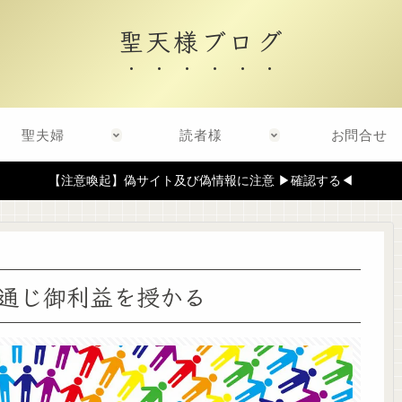
聖天様ブログ
聖夫婦
読者様
お問合せ
【注意喚起】偽サイト及び偽情報に注意 ▶確認する◀
通じ御利益を授かる