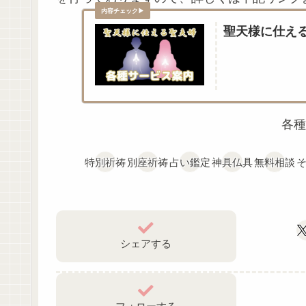
聖天様に仕え
各種
特別祈祷
別座祈祷
占い鑑定
神具仏具
無料相談
シェアする