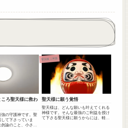
聖天様 ご利益
ところ聖天様に救わ
聖天様に願う覚悟
聖天様は、どんな願いも叶えてくれる
神様です。そんな最強のご利益を授け
最強の守護神です。聖
て下さる聖天様に願うからには、軽い
護して下さっていま
願いじゃな...
は勿論のこと、小さな