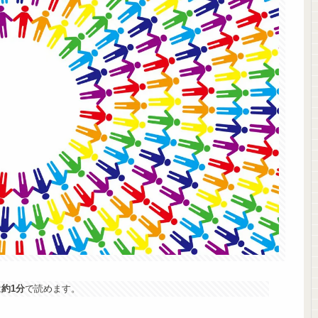
は
約1分
で読めます。