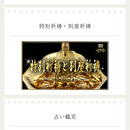
特別祈祷・別座祈祷
占い鑑定