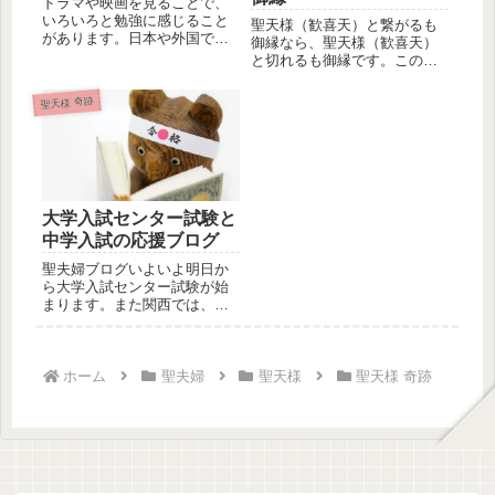
ドラマや映画を見ることで、
いろいろと勉強に感じること
聖天様（歓喜天）と繋がるも
があります。日本や外国でも
御縁なら、聖天様（歓喜天）
同じに存じますが、昔の時代
と切れるも御縁です。この世
劇など見...
には、聖天様（歓喜天）から
御縁を授...
聖天様 奇跡
大学入試センター試験と
中学入試の応援ブログ
聖夫婦ブログいよいよ明日か
ら大学入試センター試験が始
まります。また関西では、男
子の最高峰と言われる灘中学
校が大学...
ホーム
聖夫婦
聖天様
聖天様 奇跡