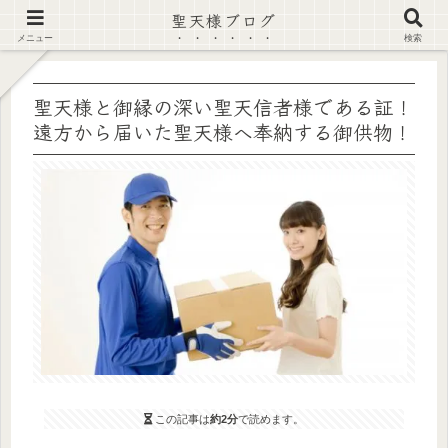
聖天様ブログ
【注意喚起】偽サイト及び偽情報に注意 ▶確認する◀
メニュー
検索
聖天様と御縁の深い聖天信者様である証！
遠方から届いた聖天様へ奉納する御供物！
この記事は
約2分
で読めます。