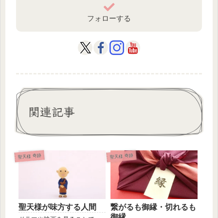
フォローする
関連記事
聖天様 奇跡
聖天様 奇跡
聖天様が味方する人間
繋がるも御縁・切れるも
御縁