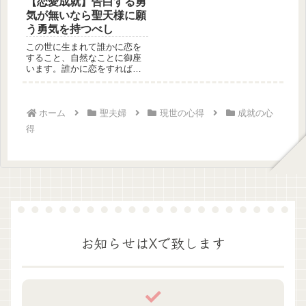
【恋愛成就】告白する勇
気が無いなら聖天様に願
う勇気を持つべし
この世に生まれて誰かに恋を
すること、自然なことに御座
います。誰かに恋をすれば、
その恋をした相手と恋愛関係
になりた...
ホーム
聖夫婦
現世の心得
成就の心
得
お知らせはXで致します