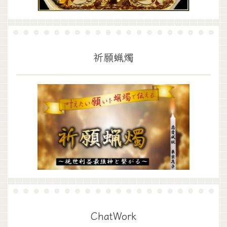
祈願蝋燭
ChatWork