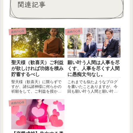
関連記事
成就の心得
成就の心得
聖天様（歓喜天）ご利益
願い叶う人間は人事を尽
が欲しければ功徳を積み
くす、人事を尽くす人間
貯蓄するべし
に愚痴文句なし。
聖天様（歓喜天）に限らずで
これまでも似たようなブログ
すが、諸仏諸神様に何らかの
を書いたことありますが、今
祈願をして、ご利益を授かる
回も願い叶う人間と願い叶わ
に功徳が必要です。また、ご
ない人間の違いに関したブロ
利益は、...
グを書き...
成就の心得