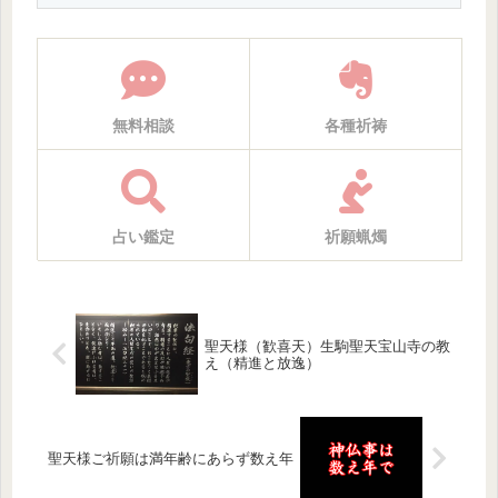
無料相談
各種祈祷
占い鑑定
祈願蝋燭
聖天様（歓喜天）生駒聖天宝山寺の教
え（精進と放逸）
聖天様ご祈願は満年齢にあらず数え年