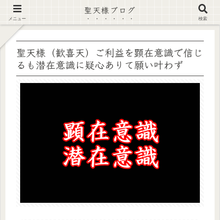
聖天様ブログ
【注意喚起】偽サイト及び偽情報に注意 ▶確認する◀
メニュー
検索
聖天様（歓喜天）ご利益を顕在意識で信じ
るも潜在意識に疑心ありて願い叶わず