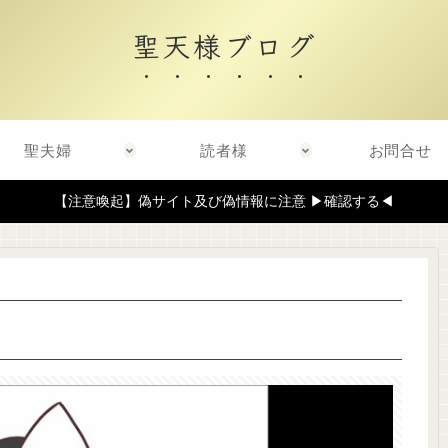
聖天様ブログ
聖夫婦
読者様
お問合せ
【注意喚起】偽サイト及び偽情報に注意 ▶確認する◀