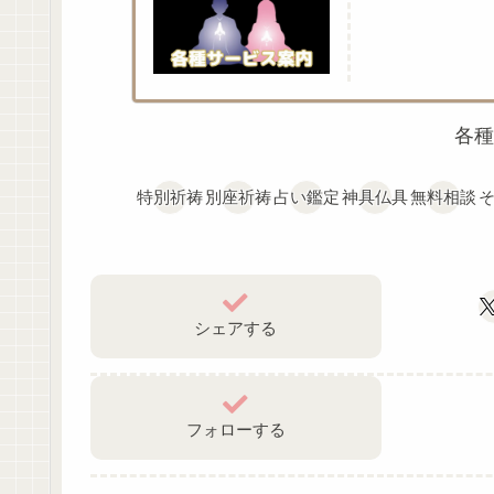
各種
特別祈祷
別座祈祷
占い鑑定
神具仏具
無料相談
シェアする
フォローする