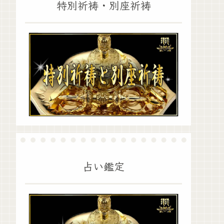
特別祈祷・別座祈祷
占い鑑定