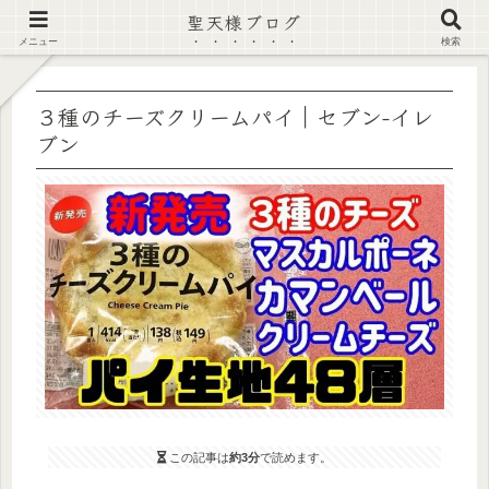
聖天様ブログ
【注意喚起】偽サイト及び偽情報に注意 ▶確認する◀
メニュー
検索
３種のチーズクリームパイ｜セブン-イレ
ブン
この記事は
約3分
で読めます。