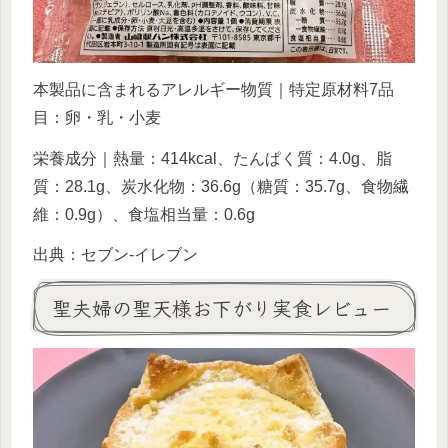
本製品に含まれるアレルギー物質｜特定原材料7品
目：卵・乳・小麦
栄養成分｜熱量：414kcal、たんぱく質：4.0g、脂
質：28.1g、炭水化物：36.6g（糖質：35.7g、食物繊
維：0.9g）、食塩相当量：0.6g
出典：セブン-イレブン
聖夫婦の聖天様お下がり実食レビュー