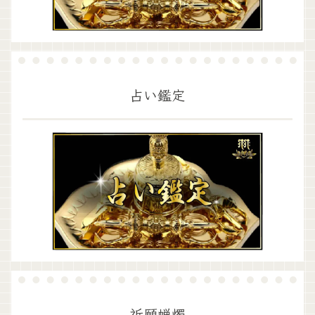
占い鑑定
祈願蝋燭