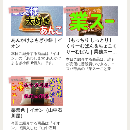
御供物の話
御供物の話
あんかけよもぎ小餅｜イ
【もっちり しっとり】
オン
くりーむぱん＆ちょこく
りーむぱん｜業務スーパ
本日ご紹介する商品は『イオ
ー
ン』の『あわしま堂 あんかけ
本日ご紹介する商品は、誰も
よもぎ小餅 6個入』です。聖
が安価に普段買いできる、コ
天様への御供物としても良い
スパ最高の『業スーこと業務
ので...
スーパー』の『オイシスの菓
子パン』...
御供物の話
栗景色｜イオン（山中石
川屋）
今回ご紹介する商品は『イオ
ン』で購入した『山中石川