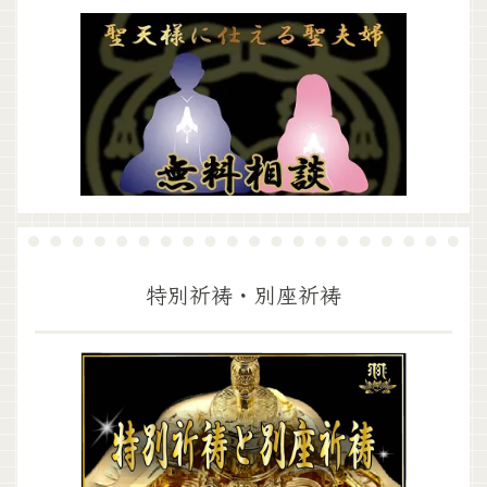
特別祈祷・別座祈祷