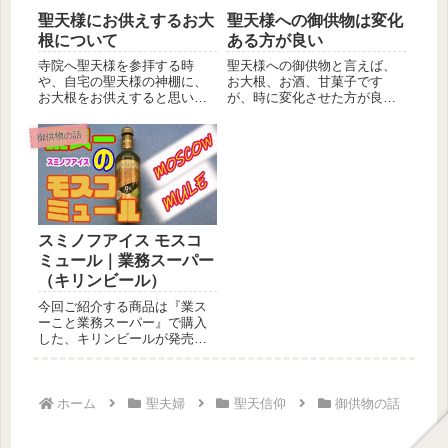
聖天様にお供えするお大
聖天様への御供物は変化
根について
ある方が良い
寺院へ聖天様を参拝する時
聖天様への御供物と言えば、
や、自宅の聖天様の神棚に、
お大根、お酒、甘菓子です
お大根をお供えすると思いま
が、時に変化させた方が良い
す。そこで「スーパーで切っ
です。様々なお野菜や果物な
てあるお大...
ど、ビール...
御供物の話
スミノフアイス モスコ
ミュール｜業務スーパー
（キリンビール）
今回ご紹介する商品は『業ス
ーこと業務スーパー』で購入
した、キリンビールが発売し
た『スミノフアイス モスコミ
ュール...
ホーム
聖夫婦
聖天信仰
御供物の話