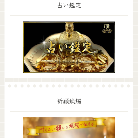
占い鑑定
祈願蝋燭