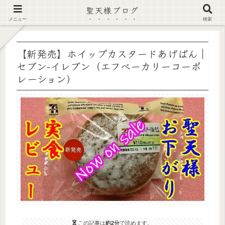
聖天様ブログ
【注意喚起】偽サイト及び偽情報に注意 ▶確認する◀
メニュー
検索
【新発売】ホイップカスタードあげぱん｜
セブン-イレブン（エフベーカリーコーポ
レーション）
この記事は
約2分
で読めます。