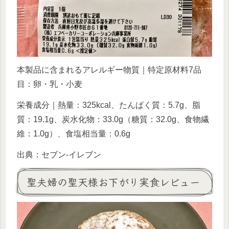
本製品に含まれるアレルギー物質｜特定原材料7品
目：卵・乳・小麦
栄養成分｜熱量：325kcal、たんぱく質：5.7g、脂
質：19.1g、炭水化物：33.0g（糖質：32.0g、食物繊
維：1.0g）、食塩相当量：0.6g
出典：セブン-イレブン
聖夫婦の聖天様お下がり実食レビュー