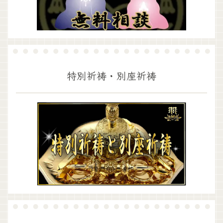
特別祈祷・別座祈祷