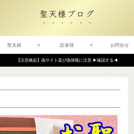
聖天様ブログ
聖夫婦
読者様
お問合せ
【注意喚起】偽サイト及び偽情報に注意 ▶確認する◀