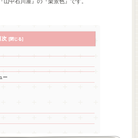
『山中石川屋』の『栗景色』です。
目次
ュー