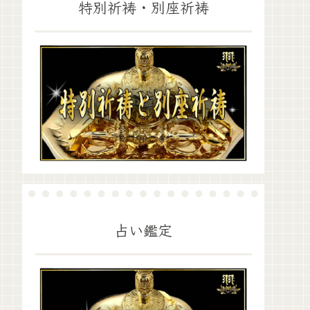
特別祈祷・別座祈祷
占い鑑定