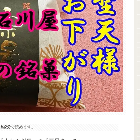
は
約2分
で読めます。