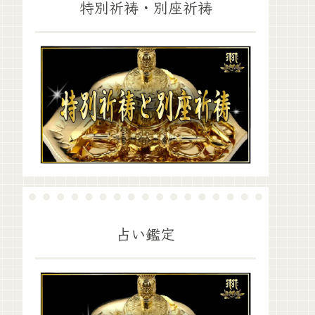
特別祈祷・別座祈祷
占い鑑定