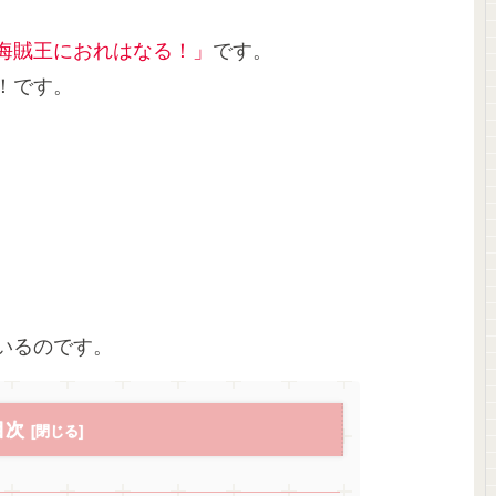
海賊王におれはなる！」
です。
！です。
。
いるのです。
目次