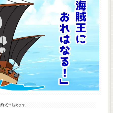
は
約3分
で読めます。