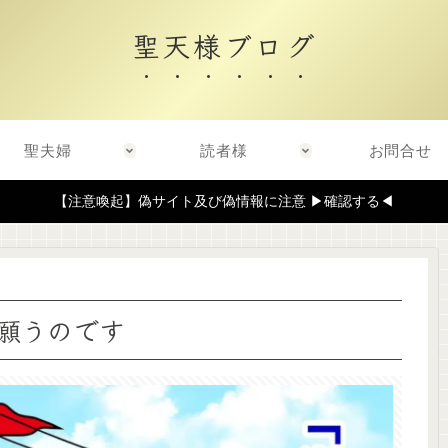
聖天様ブログ
聖夫婦
読者様
お問合せ
【注意喚起】偽サイト及び偽情報に注意 ▶確認する◀
願うのです