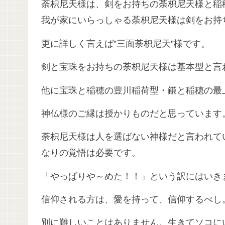
荼枳尼天様は、剣をお持ちの荼枳尼天様と稲
我が家にいらっしゃる荼枳尼天様は剣をお持
更に詳しく言えば”三面荼枳尼天”様です。
剣と宝珠をお持ちの荼枳尼天様は基本型と言
他に宝珠と稲穂の豊川稲荷型・鎌と稲穂の最
神仏様のご縁は授かりものだと思っています
荼枳尼天様は人を選ばない神様だと言われて
なりの覚悟は必要です。
「やっぱりや～めた！！」という訳にはいき
信仰される方は、愛を持って、信仰するべし
別に難しいことはありません。生きてソコに