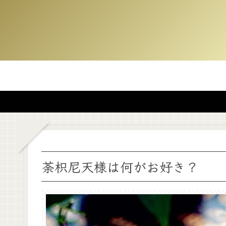
荼枳尼天様は何がお好き？