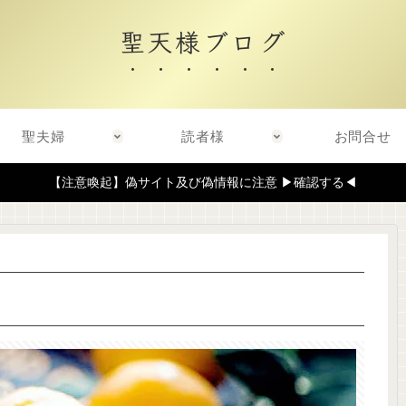
聖天様ブログ
聖夫婦
読者様
お問合せ
【注意喚起】偽サイト及び偽情報に注意 ▶確認する◀