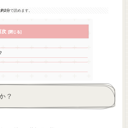
は
約2分
で読めます。
目次
？
か？