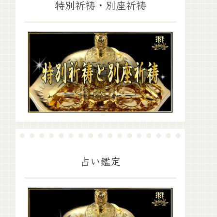
特別祈祷・別座祈祷
占い鑑定