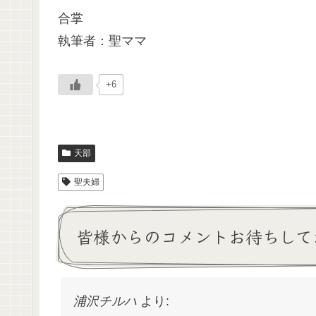
合掌
執筆者：聖ママ
+6
天部
聖夫婦
皆様からのコメントお待ちして
浦沢チルハ
より: