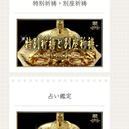
特別祈祷・別座祈祷
占い鑑定