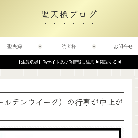
聖天様ブログ
聖夫婦
読者様
お問合せ
【注意喚起】偽サイト及び偽情報に注意 ▶確認する◀
ールデンウイーク）の行事が中止が