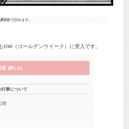
は
約2分
で読めます。
もGW（ゴールデンウイーク）に突入です。
目次
の行事について
公開