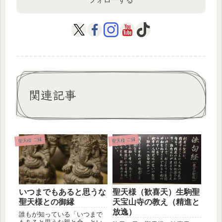
関連記事
聖天様 ご縁
聖天様 ご縁
聖天様（歓喜天）生駒聖
いつまでもあると思うな
天宝山寺の教え（精進と
聖天様との御縁
放逸）
誰もが知っている「いつまで