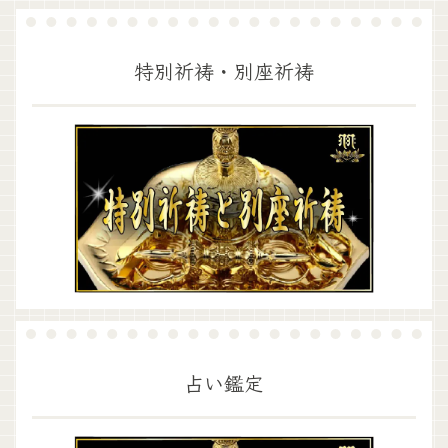
特別祈祷・別座祈祷
占い鑑定