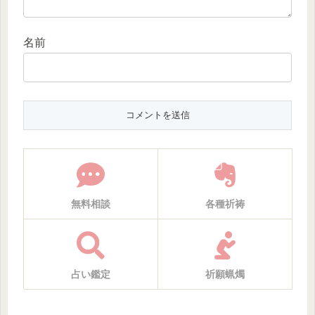
名前
無料相談
各種祈祷
占い鑑定
祈願蝋燭