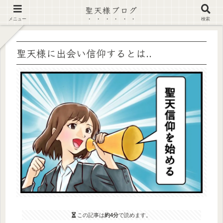
聖天様ブログ
【注意喚起】偽サイト及び偽情報に注意 ▶確認する◀
メニュー
検索
聖天様に出会い信仰するとは..
この記事は
約4分
で読めます。