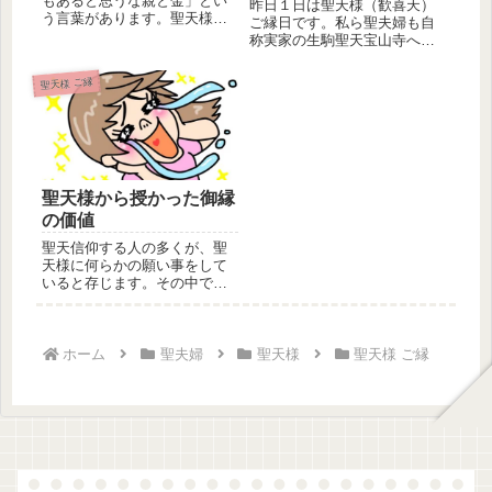
もあると思うな親と金」とい
昨日１日は聖天様（歓喜天）
う言葉があります。聖天様と
ご縁日です。私ら聖夫婦も自
の御縁も同じです。人生に悩
称実家の生駒聖天宝山寺へ聖
み苦しみ...
天様（歓喜天）に逢いに行っ
て参りま...
聖天様 ご縁
聖天様から授かった御縁
の価値
聖天信仰する人の多くが、聖
天様に何らかの願い事をして
いると存じます。その中で
も、願い叶いやすい人と願い
叶いにくい...
ホーム
聖夫婦
聖天様
聖天様 ご縁