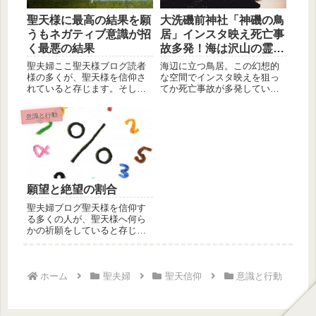
聖天様に最高の結果を願
大洗磯前神社「神磯の鳥
うもネガティブ意識が招
居」インスタ映え死亡事
く最悪の結果
故多発！海は沢山の霊に
注意！
聖夫婦ここ聖天様ブログ読者
海辺に立つ鳥居。この幻想的
様の多くが、聖天様を信仰さ
な空間でインスタ映えを狙っ
れていると存じます。そし
てか死亡事故が多発している
て、聖天様を信仰されている
とのことです。この鳥居は茨
人の多くが...
城県東茨...
意識と行動
願望と絶望の割合
聖夫婦ブログ聖天様を信仰す
る多くの人が、聖天様へ何ら
かの祈願をしていると存じま
す。そこで伺いますが、皆さ
んが普段...
ホーム
聖夫婦
聖天信仰
意識と行動