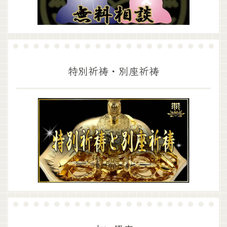
特別祈祷・別座祈祷