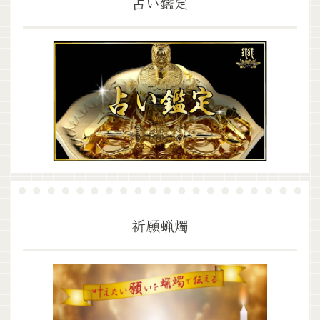
占い鑑定
祈願蝋燭