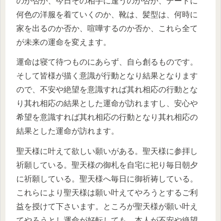
のか否か、今日その相手に逢うのか否か、デートに
何色の洋服を着ていくのか、靴は、髪型は、何時に
家を出るのか否か、喧嘩するのか否か、これら全て
が未来の運命を変えます。
運命は寝て待つものにあらず、自ら創るものです。
そして皆様が描く意識が行動となり結果となります
ので、不安や絶望を意識すれば其れ相応の行動とな
り其れ相応の結果とした運命が訪れますし、安心や
希望を意識すれば其れ相応の行動となり其れ相応の
結果とした運命が訪れます。
聖天様に叶えて欲しい願いがある。聖天様に参拝し
祈願している。聖天様の御札を自宅に祀り毎日朝夕
に祈願している。聖天様へ毎日に御祈祷している。
これらにより聖天様は願い叶えてやろうとするご利
益を授けて下さいます。ところが聖天様が願い叶え
てやろうとし運命が好転しても、本人が不安や絶望