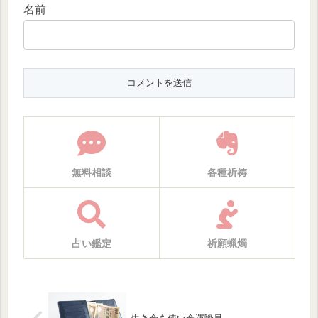
名前
無料相談
各種祈祷
占い鑑定
祈願蝋燭