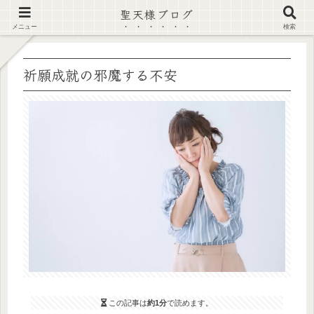
聖天様ブログ
【注意喚起】偽サイト及び偽情報に注意 ▶確認する◀
メニュー
検索
祈願成就の邪魔する不安
この記事は
約1分
で読めます。