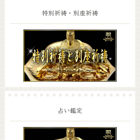
特別祈祷・別座祈祷
占い鑑定