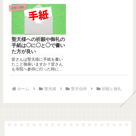
の諸仏諸神で叶わぬ願いも叶
も、何らかの願い事があり、
えてくれる...
聖天様ほか...
祈願と御礼
聖天様への祈願や御礼の
手紙は◯に◯と◯で書い
た方が良い
皆さんは聖天様に手紙を書い
たこと御座いますか？皆さん
も寺院へ参拝に行った時に
は、聖天様へ祈願したり、聖
天様に御礼...
ホーム
聖夫婦
聖天信仰
祈願と御礼