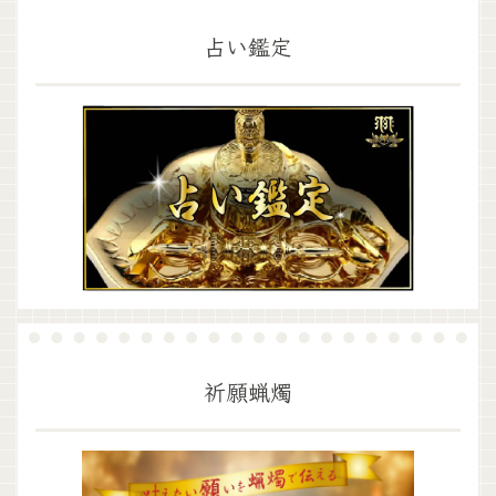
占い鑑定
祈願蝋燭