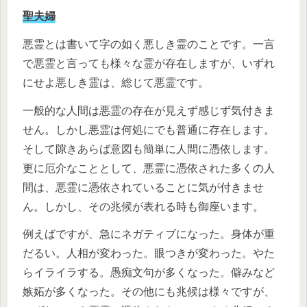
聖夫婦
悪霊とは書いて字の如く悪しき霊のことです。一言
で悪霊と言っても様々な霊が存在しますが、いずれ
にせよ悪しき霊は、総じて悪霊です。
一般的な人間は悪霊の存在が見えず感じず気付きま
せん。しかし悪霊は何処にでも普通に存在します。
そして隙きあらば意図も簡単に人間に憑依します。
更に厄介なこととして、悪霊に憑依された多くの人
間は、悪霊に憑依されていることに気が付きませ
ん。しかし、その兆候が表れる時も御座います。
例えばですが、急にネガティブになった。身体が重
だるい。人相が変わった。眼つきが変わった。やた
らイライラする。愚痴文句が多くなった。僻みなど
嫉妬が多くなった。その他にも兆候は様々ですが、