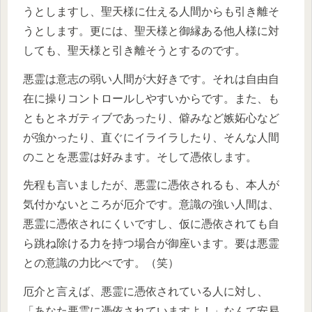
うとしますし、聖天様に仕える人間からも引き離そ
うとします。更には、聖天様と御縁ある他人様に対
しても、聖天様と引き離そうとするのです。
悪霊は意志の弱い人間が大好きです。それは自由自
在に操りコントロールしやすいからです。また、も
ともとネガティブであったり、僻みなど嫉妬心など
が強かったり、直ぐにイライラしたり、そんな人間
のことを悪霊は好みます。そして憑依します。
先程も言いましたが、悪霊に憑依されるも、本人が
気付かないところが厄介です。意識の強い人間は、
悪霊に憑依されにくいですし、仮に憑依されても自
ら跳ね除ける力を持つ場合が御座います。要は悪霊
との意識の力比べです。（笑）
厄介と言えば、悪霊に憑依されている人に対し、
「あなた悪霊に憑依されていますよ！」なんて安易