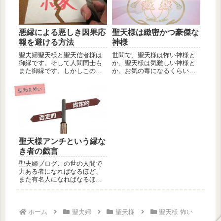
悪縁による悪しき因果応
聖天様は緻密かつ豪傑な
報を避ける方法
神様
聖夫婦聖天様と聖天信者様は
世間で、聖天様は怖い神様と
御縁です。そして人間同士も
か、聖天様は気難しい神様と
また御縁です。しかしこの人
か、お気の毒になるくらいの
間同士の御縁には、良縁と悪
言われようですが、私が思う
縁が存在...
に聖天様...
聖天様 怖い
聖天様アンチという縁な
き者の戯言
聖夫婦ブログこの世の人間で
力ある者になればなるほど、
また有名人になればなるほ
ど、その者に対するアンチが
出てきます...
ホーム
聖夫婦
聖天様
聖天様 怖い