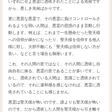
いずれにせよ悪霊に憑依されたことによる兆候です
から、悪しき兆候ばかりです。
更に悪質な悪霊で、その悪霊に負けコントロールさ
れるような弱い人間は、悪霊の思惑のまま言動し行
動します。例えば、これまで一生懸命だった聖天様
への信仰が疎かになったり、聖天様を信仰する他人
様に対し、大胆不敵にも「聖天様は信仰しない方が
良い」などと言う場合も御座います。
これ、その人間の意ではなく、その人間に憑依し自
由自在に操る、悪霊の意であることが多いです。し
かし、憑依されている人間は、意識ごと憑依されて
いるので、それに違和感を感じなければ、悪霊に憑
依されていることにも感じません。
悪霊は聖天様が怖いのです。誰よりも聖天様が怖い
のです。だから憑依した人間を聖天様から引き離そ