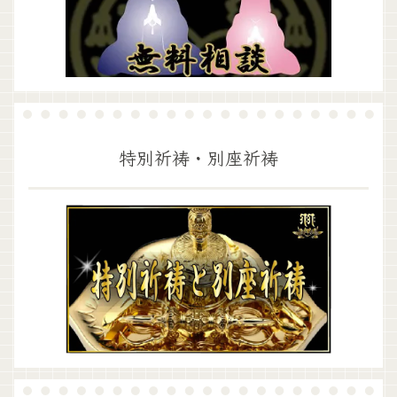
特別祈祷・別座祈祷