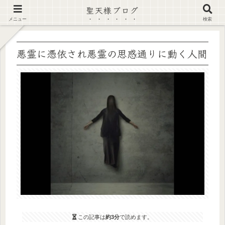
聖天様ブログ
【注意喚起】偽サイト及び偽情報に注意 ▶確認する◀
メニュー
検索
悪霊に憑依され悪霊の思惑通りに動く人間
この記事は
約3分
で読めます。