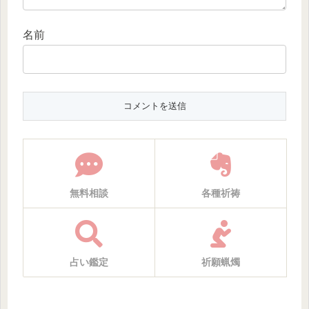
名前
無料相談
各種祈祷
占い鑑定
祈願蝋燭