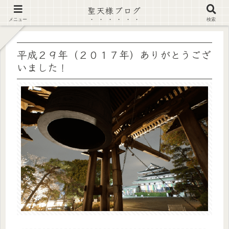
聖天様ブログ
【注意喚起】偽サイト及び偽情報に注意 ▶確認する◀
メニュー
検索
平成２９年（２０１７年）ありがとうござ
いました！