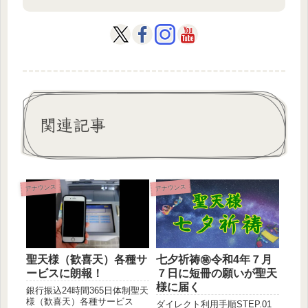
関連記事
アナウンス
アナウンス
聖天様（歓喜天）各種サ
七夕祈祷㊙令和4年７月
ービスに朗報！
７日に短冊の願いが聖天
様に届く
銀行振込24時間365日体制聖天
様（歓喜天）各種サービス
ダイレクト利用手順STEP.01