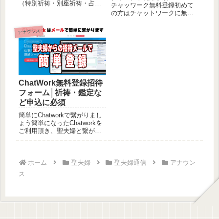
（特別祈祷・別座祈祷・占い
チャッワーク無料登録初めて
鑑定・夢占い鑑定・ご祈祷済
の方はチャットワークに無料
み御...
登録して下さい。【下記ボタ
ン...
アナウンス
ChatWork無料登録招待
フォーム│祈祷・鑑定な
ど申込に必須
簡単にChatworkで繋がりまし
ょう簡単になったChatworkを
ご利用頂き、聖夫婦と繋がり
ましょう！登録は無...
ホーム
聖夫婦
聖夫婦通信
アナウン
ス