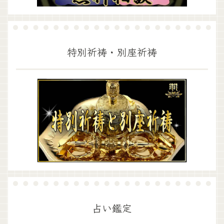
特別祈祷・別座祈祷
占い鑑定