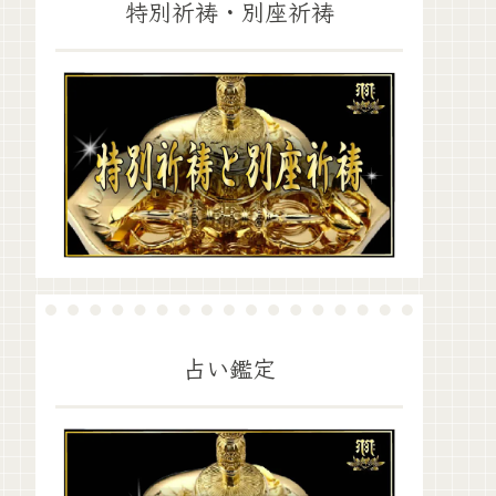
特別祈祷・別座祈祷
占い鑑定