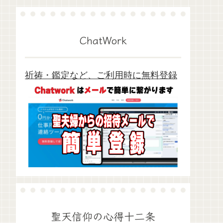
ChatWork
祈祷・鑑定など、ご利用時に無料登録
聖天信仰の心得十二条