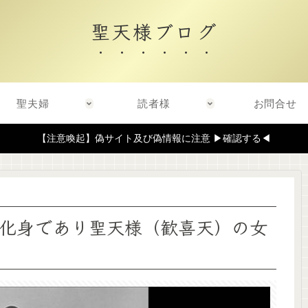
聖天様ブログ
聖夫婦
読者様
お問合せ
【注意喚起】偽サイト及び偽情報に注意 ▶確認する◀
化身であり聖天様（歓喜天）の女