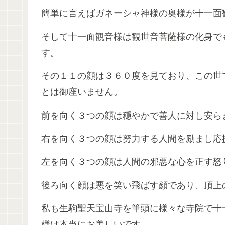
簡単に言えばガネーシャ神様の奥様が十一面
そして十一面観音様は観世音菩薩様の化身で
す。
その１１の顔は３６０度を見ており、この世
とは御座いません。
前を向く３つの顔は穏やかで善人に対し安ら
右を向く３つの顔は努力する人間を励まし応
左を向く３つの顔は人間の邪悪な心を正す怒
後ろ向く顔は悪を笑い飛ばす顔であり、頂上
私も生駒聖天宝山寺を筆頭に様々な寺院で十
様は本当にお美しいです。