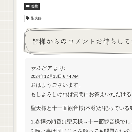
菩薩
聖夫婦
皆様からのコメントお待ちして
サルビア
より:
2024年12月13日 6:44 AM
おはようございます。
もしよろしければ質問にお答えいただける
聖天様と十一面観音様(本尊)が祀ってい
1.参拝の順番は聖天様→十一面観音様でし
2.願い事は同じことを願っても問題ないの