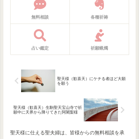
無料相談
各種祈祷
占い鑑定
祈願蝋燭
聖天様（歓喜天）にケチる者ほど大願
を願う
聖天様（歓喜天）生駒聖天宝山寺で祈
願中に天界から降りてきた阿闍梨様
聖天様に仕える聖夫婦は、皆様からの無料相談を承