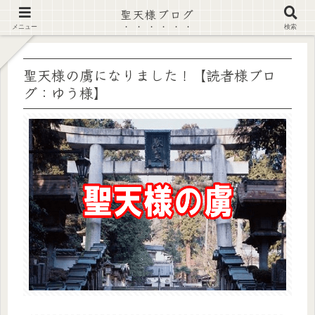
聖天様ブログ
【注意喚起】偽サイト及び偽情報に注意 ▶確認する◀
メニュー
検索
聖天様の虜になりました！【読者様ブロ
グ：ゆう様】