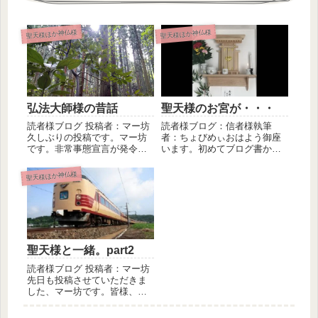
聖天様ほか神仏様
聖天様ほか神仏様
聖天様のお宮が・・・
弘法大師様の昔話
読者様ブログ：信者様執筆
読者様ブログ 投稿者：マー坊
者：ちょびめぃおはよう御座
久しぶりの投稿です。マー坊
います。初めてブログ書かせ
です。非常事態宣言が発令さ
ていただきます。聖天さまを
れ、感染が怖いので、密を避
お慕いし毎...
ける為...
聖天様ほか神仏様
聖天様と一緒。part2
読者様ブログ 投稿者：マー坊
先日も投稿させていただきま
した、マー坊です。皆様、読
んでいただきありがとうござ
います...