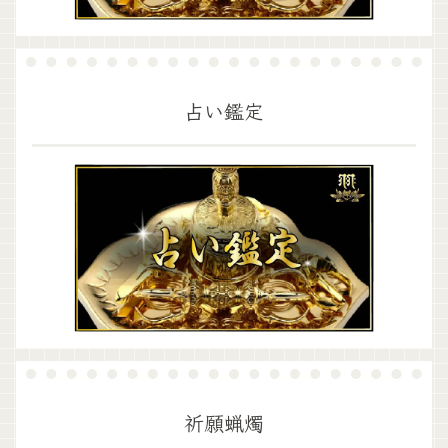
占い鑑定
祈願蝋燭