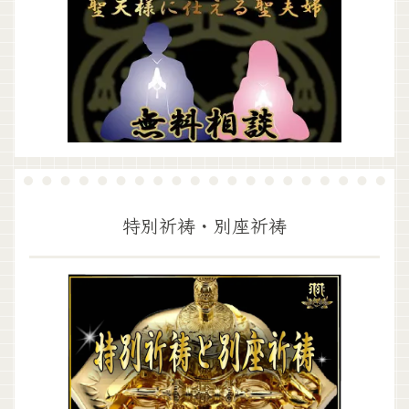
特別祈祷・別座祈祷