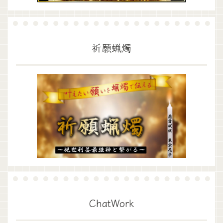
祈願蝋燭
ChatWork