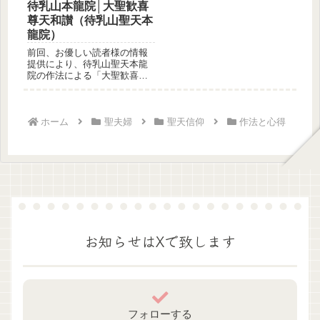
待乳山本龍院│大聖歓喜
尊天和讃（待乳山聖天本
龍院）
前回、お優しい読者様の情報
提供により、待乳山聖天本龍
院の作法による「大聖歓喜天
禮拝作法」という経本を紹介
させて頂...
ホーム
聖夫婦
聖天信仰
作法と心得
お知らせはXで致します
フォローする