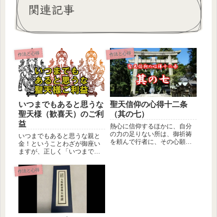
関連記事
作法と心得
作法と心得
いつまでもあると思うな
聖天信仰の心得十二条
聖天様（歓喜天）のご利
（其の七）
益
熱心に信仰するほかに、自分
の力の足りない所は、御祈祷
いつまでもあると思うな親と
を頼んで行者に、その心願成
金！ということわざが御座い
就をお祈りしてもらう方が早
ますが、正しく「いつまでも
い。これ...
あると思うな聖天様（歓喜
天）のご利...
作法と心得