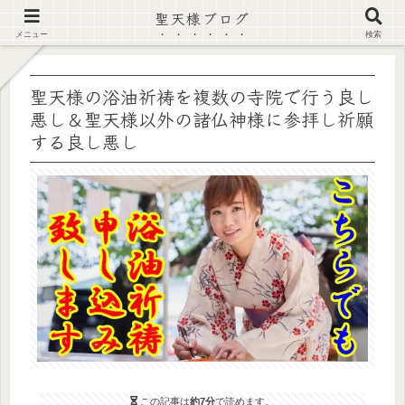
聖天様ブログ
【注意喚起】偽サイト及び偽情報に注意 ▶確認する◀
メニュー
検索
聖天様の浴油祈祷を複数の寺院で行う良し
悪し＆聖天様以外の諸仏神様に参拝し祈願
する良し悪し
この記事は
約7分
で読めます。