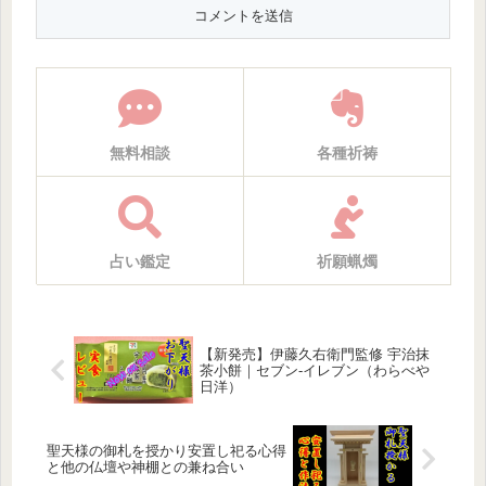
無料相談
各種祈祷
占い鑑定
祈願蝋燭
【新発売】伊藤久右衛門監修 宇治抹
茶小餅｜セブン-イレブン（わらべや
日洋）
聖天様の御札を授かり安置し祀る心得
と他の仏壇や神棚との兼ね合い