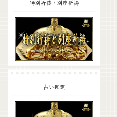
特別祈祷・別座祈祷
占い鑑定