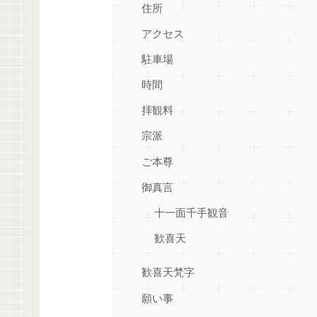
住所
アクセス
駐車場
時間
拝観料
宗派
ご本尊
御真言
十一面千手観音
歓喜天
歓喜天梵字
願い事