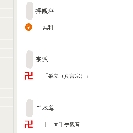
拝観料
無料
宗派
「巣立（真言宗）」
ご本尊
十一面千手観音