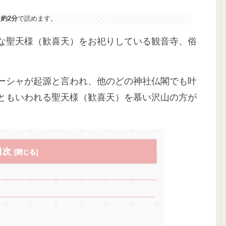
は
約2分
で読めます。
な聖天様（歓喜天）をお祀りしている観音寺、俗
ーシャが起源と言われ、他のどの神社仏閣でも叶
ともいわれる聖天様（歓喜天）を慕い沢山の方が
目次