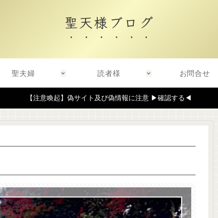
聖天様ブログ
聖夫婦
読者様
お問合せ
【注意喚起】偽サイト及び偽情報に注意 ▶確認する◀