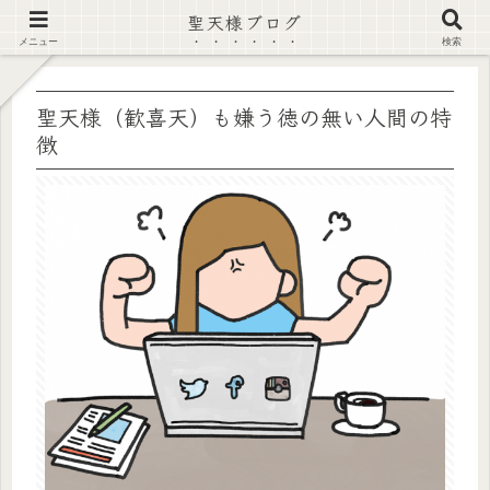
聖天様ブログ
【注意喚起】偽サイト及び偽情報に注意 ▶確認する◀
メニュー
検索
聖天様（歓喜天）も嫌う徳の無い人間の特
徴