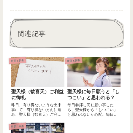
関連記事
祈願と御礼
祈願と御礼
聖天様（歓喜天）ご利益
聖天様に毎日願うと「し
に御礼
つこい」と思われる？
昨日、有り得ないような出来
毎日参拝し同じ願い事した
事にて、有り得ない方向に進
ら、聖天様から「しつこい」
み、聖天様（歓喜天）ご利益
と思われないか心配。毎日ご
を授かりました。聖天様（歓
祈祷して願い事したら、聖天
喜天）に...
様から「し...
祈願と御礼