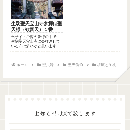
生駒聖天宝山寺参拝は聖
天様（歓喜天）１番
当サイトご覧の皆様の中で、
生駒聖天宝山寺に参拝されて
いる方は多いかと思います
が、１番最初に拝むのは聖天
様（歓喜天...
ホーム
聖夫婦
聖天信仰
祈願と御礼
お知らせはXで致します