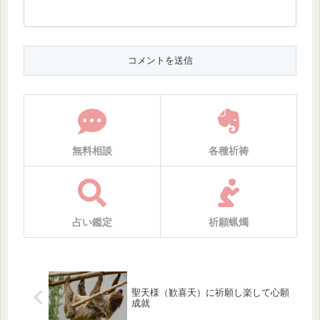
無料相談
各種祈祷
占い鑑定
祈願蝋燭
聖天様（歓喜天）に祈願し楽して心願
成就