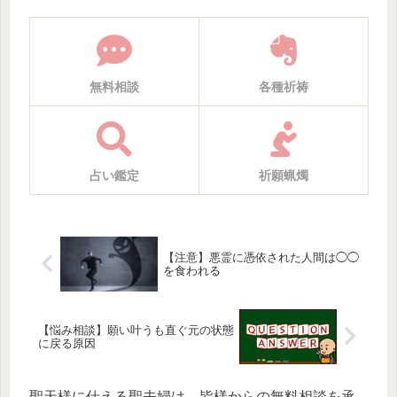
無料相談
各種祈祷
占い鑑定
祈願蝋燭
【注意】悪霊に憑依された人間は◯◯
を食われる
【悩み相談】願い叶うも直ぐ元の状態
に戻る原因
聖天様に仕える聖夫婦は、皆様からの無料相談を承