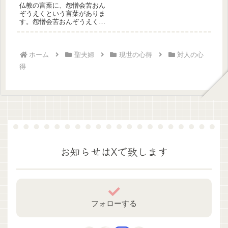
仏教の言葉に、怨憎会苦おん
ぞうえくという言葉がありま
す。怨憎会苦おんぞうえくと
は怨憎会苦は、怨うらみ憎む
者とこの...
ホーム
聖夫婦
現世の心得
対人の心
得
お知らせはXで致します
フォローする