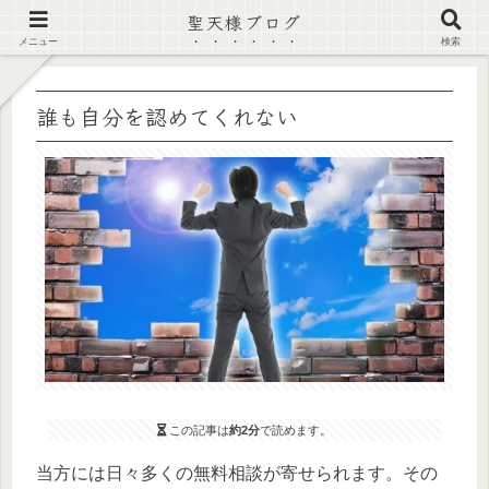
聖天様ブログ
【注意喚起】偽サイト及び偽情報に注意 ▶確認する◀
メニュー
検索
誰も自分を認めてくれない
この記事は
約2分
で読めます。
当方には日々多くの無料相談が寄せられます。その