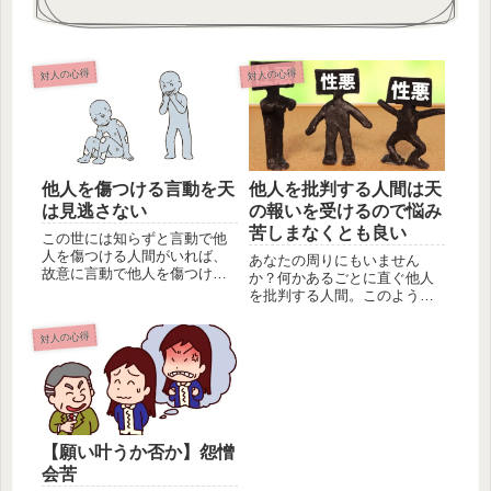
対人の心得
対人の心得
他人を傷つける言動を天
他人を批判する人間は天
は見逃さない
の報いを受けるので悩み
苦しまなくとも良い
この世には知らずと言動で他
人を傷つける人間がいれば、
あなたの周りにもいません
故意に言動で他人を傷つける
か？何かあるごとに直ぐ他人
人間がいます。知らずとも許
を批判する人間。このように
されるこ...
他人を批判する人間ほど、他
人から批判...
対人の心得
【願い叶うか否か】怨憎
会苦