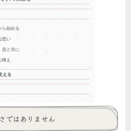
から始める
る想い
、息と共に
心構え
支える
さではありません