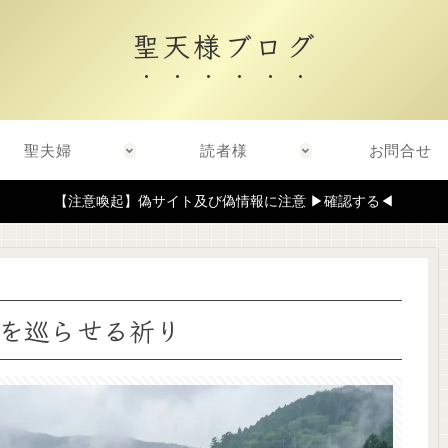
聖天様ブログ
聖夫婦
読者様
お問合せ
【注意喚起】偽サイト及び偽情報に注意 ▶確認する◀
を巡らせる祈り