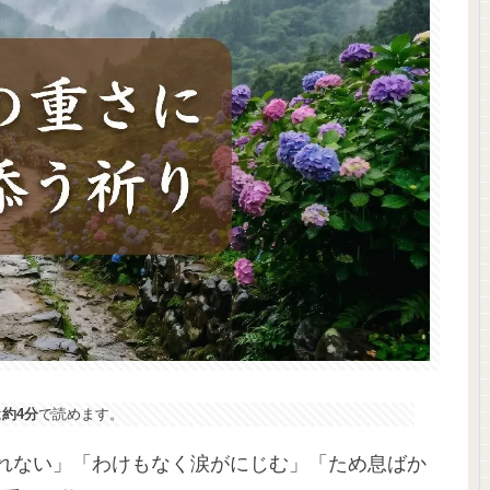
は
約4分
で読めます。
れない」「わけもなく涙がにじむ」「ため息ばか