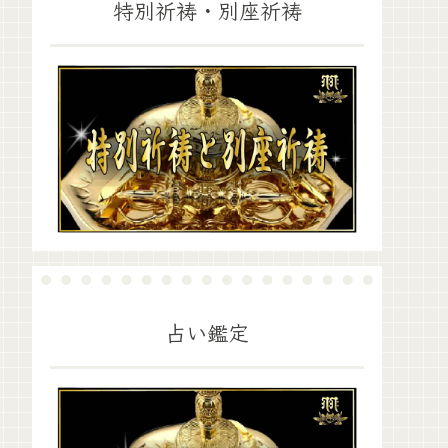
特別祈祷・別座祈祷
占い鑑定