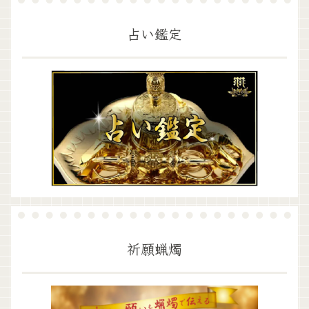
占い鑑定
祈願蝋燭