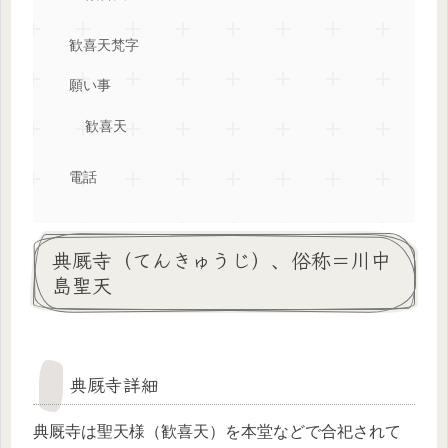
歓喜天梵字
願い事
歓喜天
電話
典厩寺（てんきゅうじ）、俗称＝川中
島聖天
典厩寺詳細
典厩寺は聖天様（歓喜天）を本堂などで合祀されて