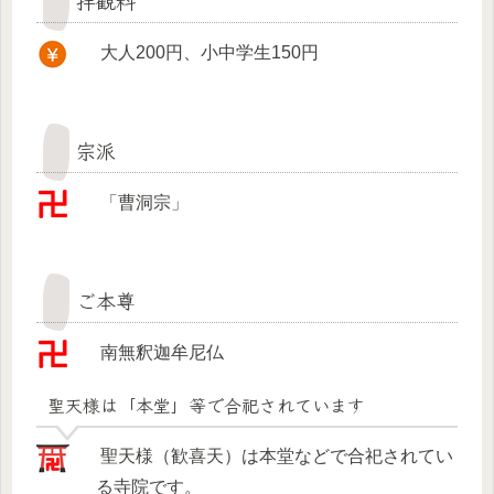
拝観料
大人200円、小中学生150円
宗派
「曹洞宗」
ご本尊
南無釈迦牟尼仏
聖天様は「本堂」等で合祀されています
聖天様（歓喜天）は本堂などで合祀されてい
る寺院です。