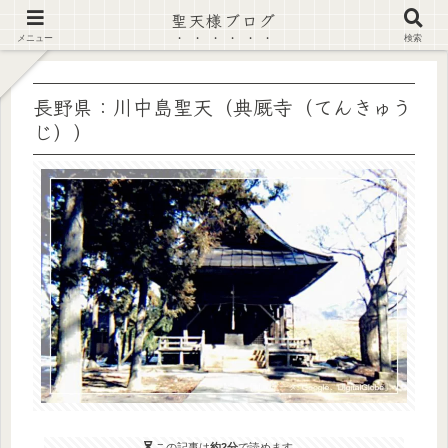
聖天様ブログ
【注意喚起】偽サイト及び偽情報に注意 ▶確認する◀
メニュー
検索
長野県：川中島聖天（典厩寺（てんきゅう
じ））
この記事は
約2分
で読めます。