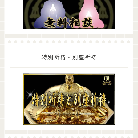
特別祈祷・別座祈祷