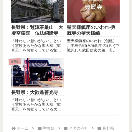
長野県：鼈澤荘厳山 大
聖天様鎮座のいわれ-典
虚空蔵院 仏法紹隆寺
厩寺の聖天様編
「叶わない願いがない」とい
聖天様鎮座のいわれ【創建】
う霊験あらたかな聖天様（歓
川中島合戦(永禄四年の戦い)で
喜天）をお祀りしている鼈澤
戦死した武田信玄の弟、典廏
荘厳山べったくしょうごんざ
信繁を葬う。かつてこの地に
ん 大虚...
あっ...
長野県
長野県：大歓進善光寺
「叶わない願いがない」とい
う霊験あらたかな聖天様（歓
喜天）をお祀りしている大歓
進善光寺をご紹介します。夢
をかなえ...
ホーム
聖夫婦
全国の寺社
長野県