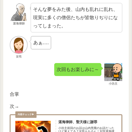
そんな夢をみた後、山内も乱れに乱れ、
現実に多くの僧侶たちが皆散りぢりにな
湛海律師
ってしまった。
あぁ….
女性
次回もお楽しみに～
小坊主
合掌
次→
湛海律師、聖天様に謝罪
小坊主前回のお話は山内荒廃のお話だった
けど覚えてる？女性もちろん！女性湛海律