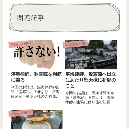
関連記事
聖天様と湛海律師
聖天様と湛海律師
湛海律師、歓喜院を周範
湛海律師、般若窟へ出立
に讓る
にあたり聖天様に祈願の
こと
今回のお話は、湛海律師御自
筆『霊感記』下巻より 湛海
今回のお話は、湛海律師御自
律師が不動明王様のご眷属に
筆『霊感記』下巻より 湛海
なると決心されたので、歓喜
律師が生駒に移り住む決意を
院を譲る...
する場面です。小坊主前回の
お話は湛...
聖天様と湛海律師