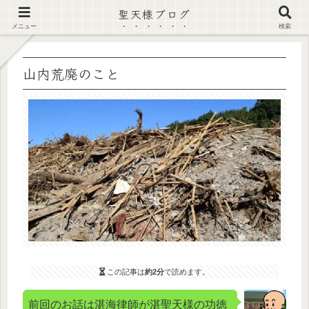
聖天様ブログ
【注意喚起】偽サイト及び偽情報に注意 ▶確認する◀
メニュー
検索
山内荒廃のこと
この記事は
約2分
で読めます。
前回のお話は湛海律師が湛聖天様の功徳