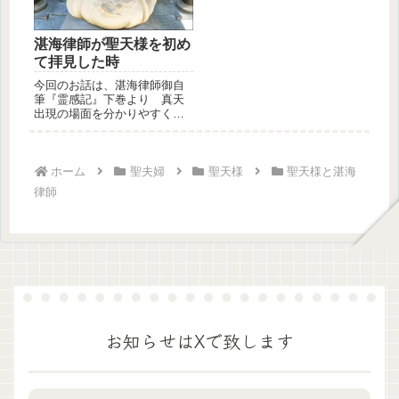
湛海律師が聖天様を初め
て拝見した時
今回のお話は、湛海律師御自
筆『霊感記』下巻より 真天
出現の場面を分かりやすく解
説してみました。女性今回の
お話は、...
ホーム
聖夫婦
聖天様
聖天様と湛海
律師
お知らせはXで致します