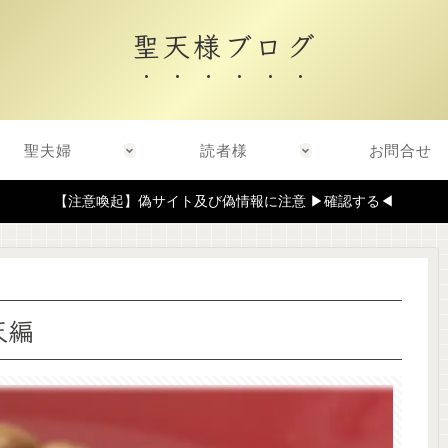
聖天様ブログ
聖夫婦
読者様
お問合せ
【注意喚起】偽サイト及び偽情報に注意 ▶確認する◀
天編