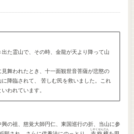
き出た霊山で、その時、金龍が天より降って山
に見舞われたとき、十一面観世音菩薩が悲愍の
山に降臨されて、 苦しむ民を救いました。これ
といわれています。
宗中興の祖、慈覚大師円仁、東国巡行の折、当山に参
しやくせんだん
の祈願され、さらに供養法にのっとり、
赤栴檀
を用