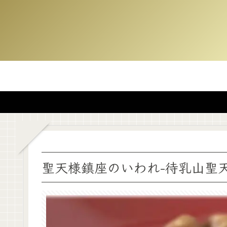
聖天様鎮座のいわれ-待乳山聖