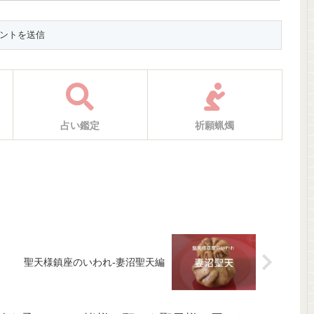
占い鑑定
祈願蝋燭
聖天様鎮座のいわれ-妻沼聖天編