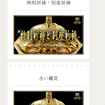
特別祈祷・別座祈祷
占い鑑定