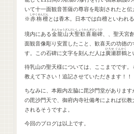
いて十一面観音菩薩の尊容を彫刻されたと伝
しやくせんだん
※
赤栴檀
とは香木。日本では白檀といわれ
きんりゅうざんだいしょうかんぎびょうひ
境内にある
金龍山大聖歓喜廟碑
、、聖天宮創
面観音像彫り安置したこと、歓喜天の功徳の
ひろせ ぐんかく
す。この石碑に文字を刻んだ人は
廣瀬群鶴
と
待乳山の聖天様については、ここまでです。
教えて下さい！追記させていただきます！！
ちなみに、本殿内左脇に毘沙門堂があります
の毘沙門天で、御府内寺社備考によれば伝教
されるそうですよ。
今回のブログは以上です。