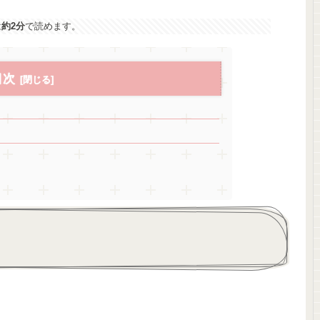
は
約2分
で読めます。
目次