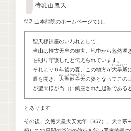
待乳山聖天
待乳山本龍院のホームページでは、
聖天様鎮座のいわれとして、
当山は推古天皇の御世、地中から忽然湧
を廻り守護したと伝えられています。
だいかんばつ
それより６年後の夏、この地方が
大旱魃
だいしょうかんぎてん
眼を開き、
大聖歓喜天
の姿となってこの
が聖天様が当山に鎮座された起源である
とあります。
その後、文徳天皇天安元年（857）、天台
籠して21日間の浴油の修行を行い国家鎮護