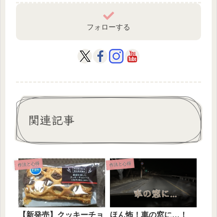
フォローする
関連記事
作法と心得
作法と心得
【新発売】クッキーチョ
ほん怖！車の窓に…！