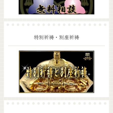
特別祈祷・別座祈祷