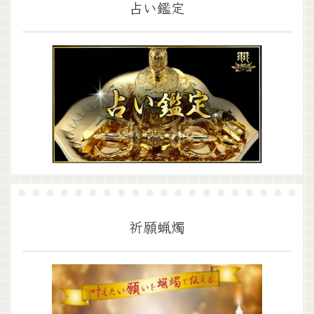
占い鑑定
祈願蝋燭