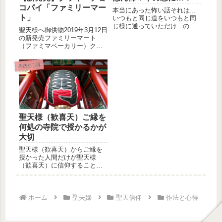
コパイ「ファミリーマー
本当にあった怖い話それは...
ト」
いつもと同じ道をいつもと同
じ様に通っていただけ...のハ
聖天様へ御供物2019年3月12日
ズでした。A男はいつもと同...
の新発売ファミリーマート
（ファミマベーカリー）クッ
キーチョコパイです🙂パイ生
地...
作法と心得
聖天様（歓喜天）ご縁を
何処の寺院で授かるかが
大切
聖天様（歓喜天）からご縁を
授かった人間だけが聖天様
（歓喜天）に信仰することが
出来ること今までも記してき
ました。聖...
ホーム
聖夫婦
聖天信仰
作法と心得