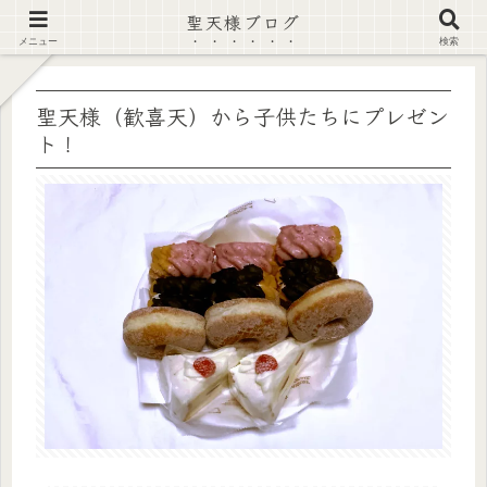
聖天様ブログ
【注意喚起】偽サイト及び偽情報に注意 ▶確認する◀
メニュー
検索
聖天様（歓喜天）から子供たちにプレゼン
ト！