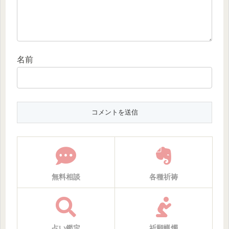
名前
無料相談
各種祈祷
占い鑑定
祈願蝋燭