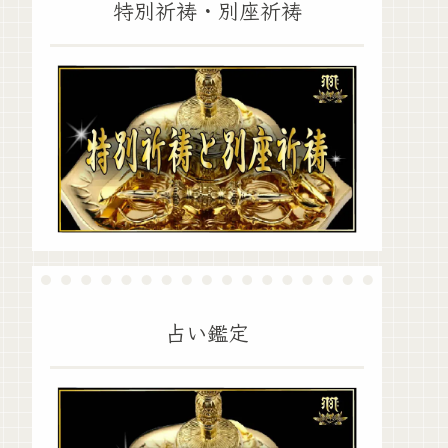
特別祈祷・別座祈祷
占い鑑定