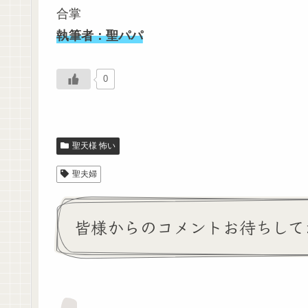
合掌
執筆者：聖パパ
0
聖天様 怖い
聖夫婦
皆様からのコメントお待ちして