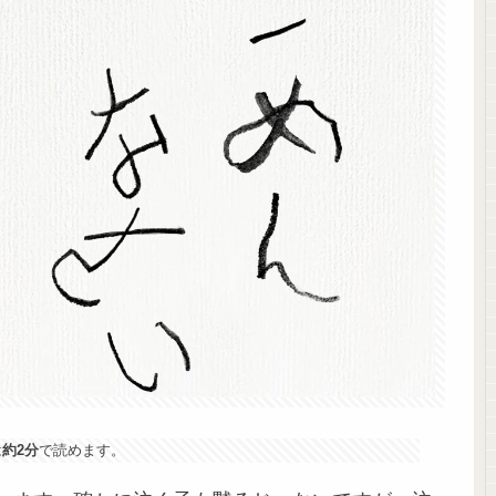
は
約2分
で読めます。