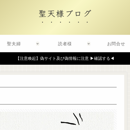
聖天様ブログ
聖夫婦
読者様
お問合せ
【注意喚起】偽サイト及び偽情報に注意 ▶確認する◀