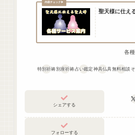
聖天様に仕え
各種
特別祈祷
別座祈祷
占い鑑定
神具仏具
無料相談
シェアする
フォローする