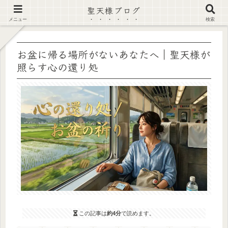
聖天様ブログ
【注意喚起】偽サイト及び偽情報に注意 ▶確認する◀
メニュー
検索
お盆に帰る場所がないあなたへ｜聖天様が
照らす心の還り処
この記事は
約4分
で読めます。