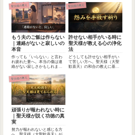
聖天様の教え
聖天様の教え
もう夫のご飯は作らない
許せない相手がいる時に
｜連絡がないと寂しいの
聖天様が教える心の浄化
本音
法
作っても「いらない」と言わ
どうしても許せない相手がい
れ疲れた妻へ。本当の傷は連
て苦しい方へ。聖天様（大聖
絡がない寂しさかもしれませ
歓喜天）の和合の教えに基づ
ん。責めずに始める小さな一
く「怨みを手放す祈り」の実
歩を、聖天様のお言葉ととも
践法と心の浄化の具体的な方
聖天様の教え
にお届けします。
法をお伝えします。
頑張りが報われない時に
｜聖天様が説く功徳の真
実
努力が報われないと感じる方
へ。聖天様（大聖歓喜天）が