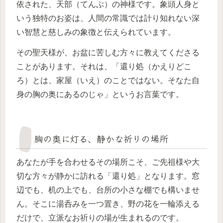
依された、天部（てんぶ）の神様です。象頭人身と
いう独特のお姿は、人間の常識では計り知れない深
い智慧と慈しみの象徴と伝えられています。
その聖天様が、お盆に苦しむ方々に教えてくださる
ことがあります。それは、「還り処（かえりどこ
ろ）とは、家屋（いえ）のことではない。そなた自
身の胸の奥にあるのじゃ」というお言葉です。
胸の奥に灯る、静かな祈りの場所
あなたが手を合わせるその場所こそ、ご先祖様や大
切な方々が静かに訪れる「還り処」となります。窓
辺でも、机の上でも、台所の小さな棚でも構いませ
ん。そこに湯呑みを一つ置き、野の花を一輪添える
だけで、立派なお祈りの場が生まれるのです。