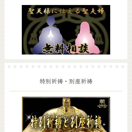
特別祈祷・別座祈祷