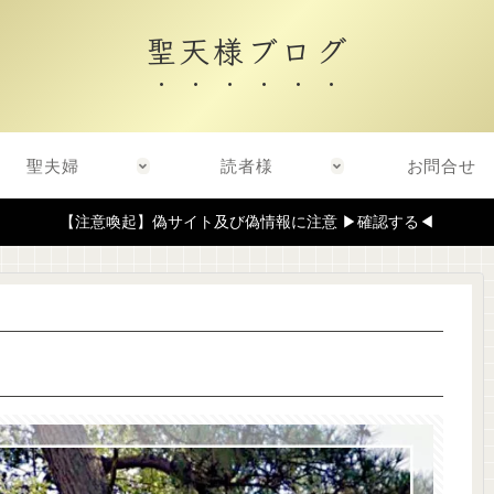
聖天様ブログ
聖夫婦
読者様
お問合せ
【注意喚起】偽サイト及び偽情報に注意 ▶確認する◀