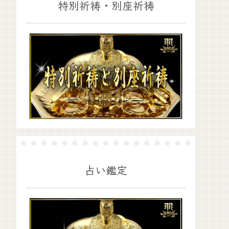
特別祈祷・別座祈祷
占い鑑定