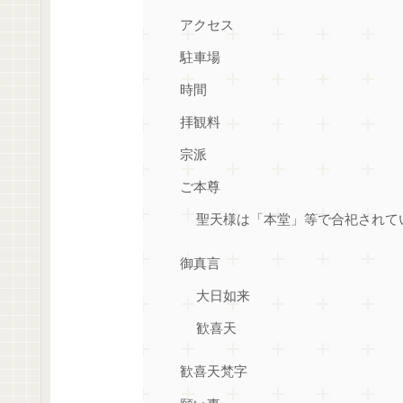
アクセス
駐車場
時間
拝観料
宗派
ご本尊
聖天様は「本堂」等で合祀されて
御真言
大日如来
歓喜天
歓喜天梵字