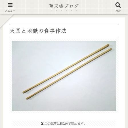
聖天様ブログ
【注意喚起】偽サイト及び偽情報に注意 ▶確認する◀
メニュー
検索
天国と地獄の食事作法
この記事は
約1分
で読めます。