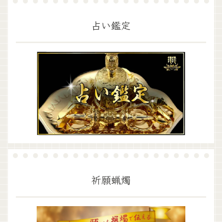
占い鑑定
祈願蝋燭