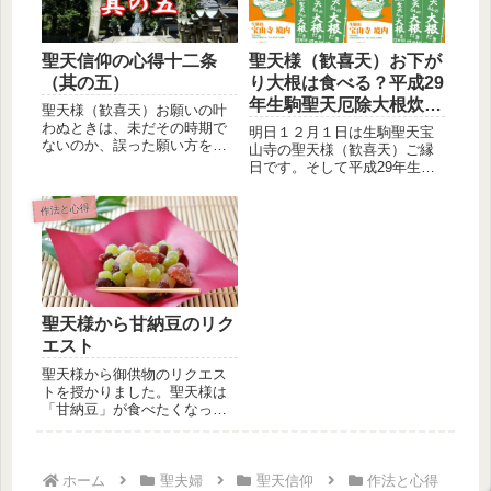
聖天信仰の心得十二条
聖天様（歓喜天）お下が
（其の五）
り大根は食べる？平成29
年生駒聖天厄除大根炊
聖天様（歓喜天）お願いの叶
き！
わぬときは、未だその時期で
明日１２月１日は生駒聖天宝
ないのか、誤った願い方をし
山寺の聖天様（歓喜天）ご縁
ていたか、または聖天様のお
日です。そして平成29年生駒
気持に反...
聖天厄除大根炊きの日でもあ
ります...
作法と心得
聖天様から甘納豆のリク
エスト
聖天様から御供物のリクエス
トを授かりました。聖天様は
「甘納豆」が食べたくなった
ようです。🙂外は雨が降って
いました...
ホーム
聖夫婦
聖天信仰
作法と心得