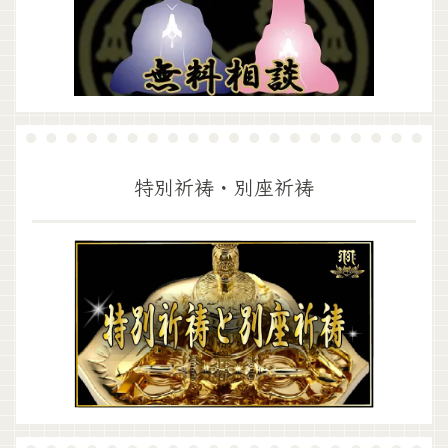
特別祈祷・別座祈祷