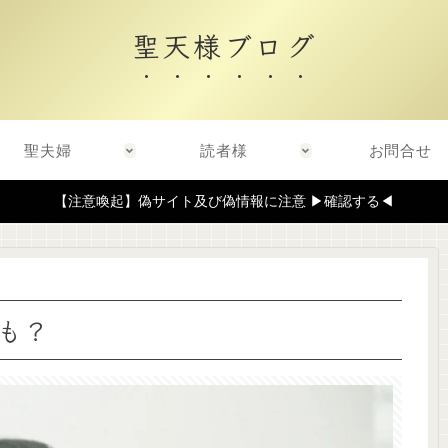
聖天様ブログ
聖夫婦
読者様
お問合せ
【注意喚起】偽サイト及び偽情報に注意 ▶確認する◀
も？