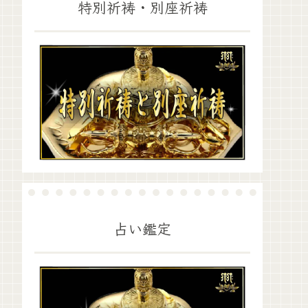
特別祈祷・別座祈祷
占い鑑定