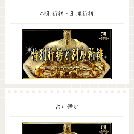
特別祈祷・別座祈祷
占い鑑定