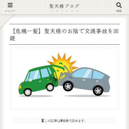
聖天様ブログ
【注意喚起】偽サイト及び偽情報に注意 ▶確認する◀
メニュー
検索
【危機一髪】聖天様のお陰で交通事故を回
避
この記事は
約1分
で読めます。