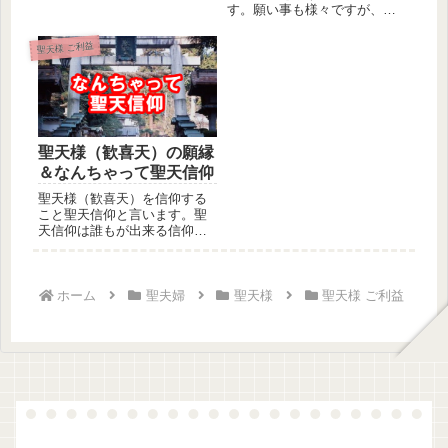
益を授けて下さいます。先日
す。願い事も様々ですが、こ
もまた、...
の復縁成就は大願と言えま
す。この大願...
聖天様 ご利益
聖天様（歓喜天）の願縁
＆なんちゃって聖天信仰
聖天様（歓喜天）を信仰する
こと聖天信仰と言います。聖
天信仰は誰もが出来る信仰で
は御座いません。なぜなら、
聖天様（...
ホーム
聖夫婦
聖天様
聖天様 ご利益