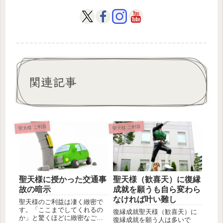
関連記事
聖天様 ご利益
聖天様 ご利益
聖天様に授かった交通事
聖天様（歓喜天）に復縁
故の暗示
成就を願うも自ら変わら
なければ叶い難し
聖天様のご利益は凄く緻密で
す。「ここまでしてくれるの
復縁成就聖天様（歓喜天）に
か」と驚くほどに緻密なご利
復縁成就を願う人は多いで