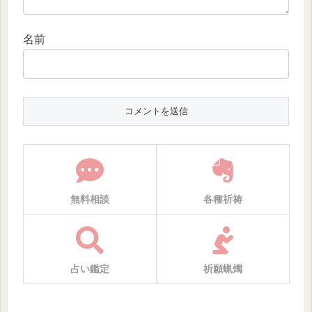
名前
無料相談
各種祈祷
占い鑑定
祈願蝋燭