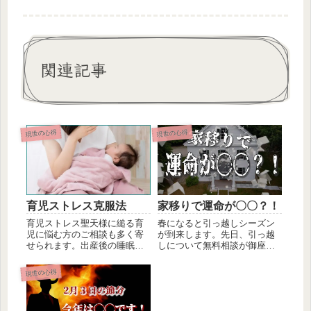
関連記事
現世の心得
現世の心得
育児ストレス克服法
家移りで運命が〇〇？！
育児ストレス聖天様に縋る育
春になると引っ越しシーズン
児に悩む方のご相談も多く寄
が到来します。先日、引っ越
せられます。出産後の睡眠不
しについて無料相談が御座い
足などで心身ともに疲れ果て
ました。皆さんは、これまで
ていると...
に引っ越...
現世の心得