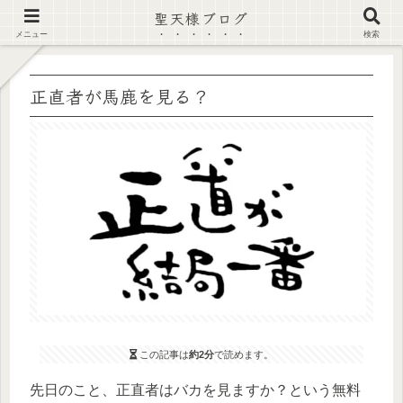
聖天様ブログ
【注意喚起】偽サイト及び偽情報に注意 ▶確認する◀
メニュー
検索
正直者が馬鹿を見る？
この記事は
約2分
で読めます。
先日のこと、正直者はバカを見ますか？という無料