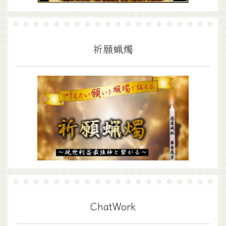
祈願蝋燭
ChatWork