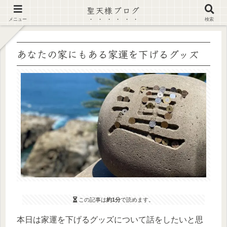
聖天様ブログ
【注意喚起】偽サイト及び偽情報に注意 ▶確認する◀
メニュー
検索
あなたの家にもある家運を下げるグッズ
この記事は
約1分
で読めます。
本日は家運を下げるグッズについて話をしたいと思