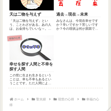
天は二物を与えず
過去→現在→未来
「天は二物を与えず」とい
みなさんは、今現在幸せです
う、ことわざがある。あの人
か？辛いですか？苦しいです
は、お金持ちでいいな～。あ
か？今の現状は何が原因でし
の人は、勉強が出来ていいな
ょうか。それは過去です。過
～。あの人...
去の行い...
幸福の心得
幸せを探す人間と不幸を
探す人間
この世に生まれ生きるという
ことは、幸も不幸もあるとい
うことです。ただ人間によっ
て、幸にばかり意識するが故
に常に幸...
ホーム
聖夫婦
現世の心得
幸福の心
得