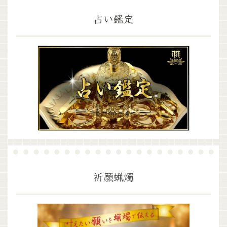
占い鑑定
祈願蝋燭