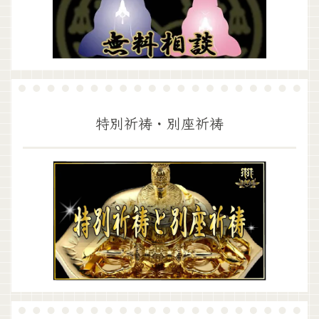
特別祈祷・別座祈祷