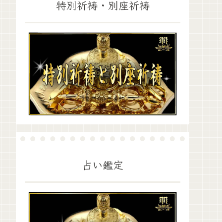
特別祈祷・別座祈祷
占い鑑定