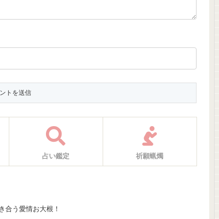
占い鑑定
祈願蝋燭
き合う愛情お大根！