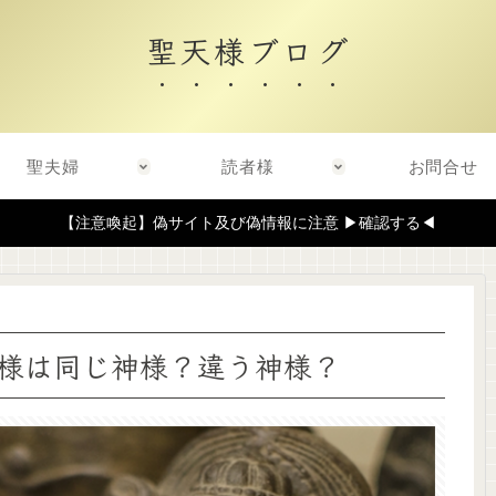
聖天様ブログ
聖夫婦
読者様
お問合せ
【注意喚起】偽サイト及び偽情報に注意 ▶確認する◀
様は同じ神様？違う神様？