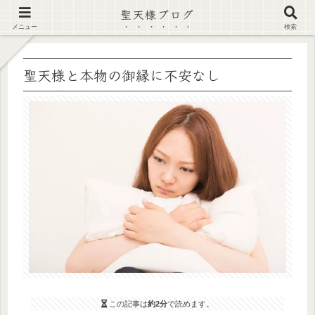
聖天様ブログ
【注意喚起】偽サイト及び偽情報に注意 ▶確認する◀
メニュー
検索
聖天様と本物の御縁に不安なし
この記事は
約2分
で読めます。