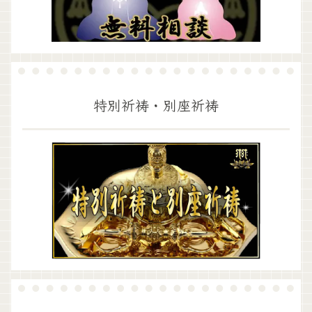
特別祈祷・別座祈祷