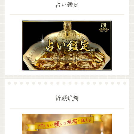
占い鑑定
祈願蝋燭