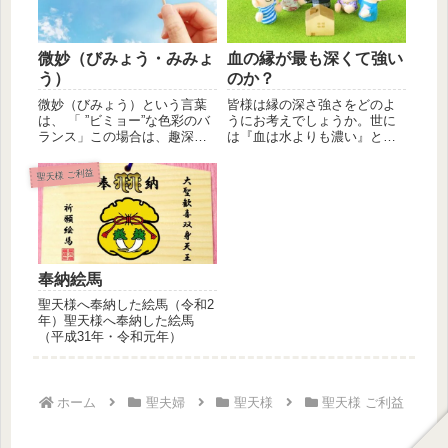
微妙（びみょう・みみょ
血の縁が最も深くて強い
う）
のか？
微妙（びみょう）という言葉
皆様は縁の深さ強さをどのよ
は、 「 ”ビミョー”な色彩のバ
うにお考えでしょうか。世に
ランス」この場合は、趣深
は『血は水よりも濃い』とい
く、何ともいえない美しさや
う言葉が御座いますが、仏教
味わ...
の教えで...
聖天様 ご利益
奉納絵馬
聖天様へ奉納した絵馬（令和2
年）聖天様へ奉納した絵馬
（平成31年・令和元年）
ホーム
聖夫婦
聖天様
聖天様 ご利益