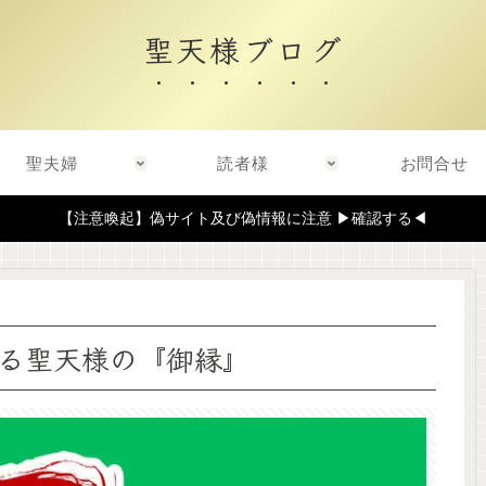
聖天様ブログ
聖夫婦
読者様
お問合せ
【注意喚起】偽サイト及び偽情報に注意 ▶確認する◀
る聖天様の『御縁』