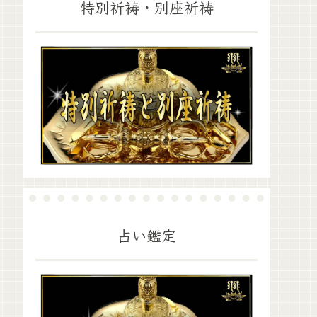
特別祈祷・別座祈祷
占い鑑定