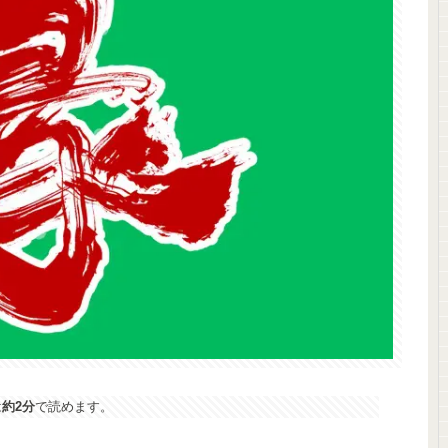
は
約2分
で読めます。