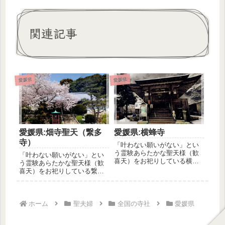
関連記事
愛媛県
愛媛県
愛媛県:畑寺聖天（繋多
愛媛県:横蜂寺
寺）
「叶わない願いがない」とい
う霊験あらたかな聖天様（歓
「叶わない願いがない」とい
喜天）をお祀りしている横峰
う霊験あらたかな聖天様（歓
寺(よこみねじ)をご紹介しま
喜天）をお祀りしている繋多
す。夢...
寺、俗称＝畑寺聖天をご紹介
します。...
ホーム
聖夫婦
全国の寺社
愛媛県