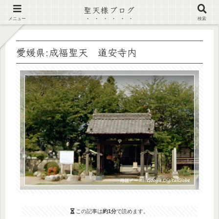
聖天様ブログ
【注意喚起】偽サイト及び偽情報に注意 ▶確認する◀
メニュー
検索
愛媛県:成福聖天 道安寺内
この記事は
約1分
で読めます。