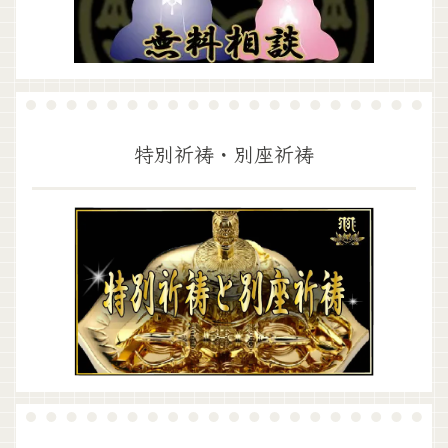
特別祈祷・別座祈祷