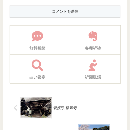
無料相談
各種祈祷
占い鑑定
祈願蝋燭
愛媛県:横蜂寺