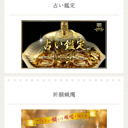
占い鑑定
祈願蝋燭