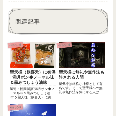
関連記事
作法と心得
作法と心得
聖天様（歓喜天）に御供
聖天様に無礼や無作法も
│満月ポン◆ノーマル味
許される人間
＆黒みつしょう油味
聖天様は厳格な神様として有
名です。そこで聖天様への無
製造：松岡製菓”満月ポン◆ノ
礼や無作法を気にする人は多
ーマル味＆黒みつしょう油
くいらっしゃいます。この世
味”を聖天様（歓喜天）に御供
に完璧な...
しました！名称：焼菓子原材
料名：...
作法と心得