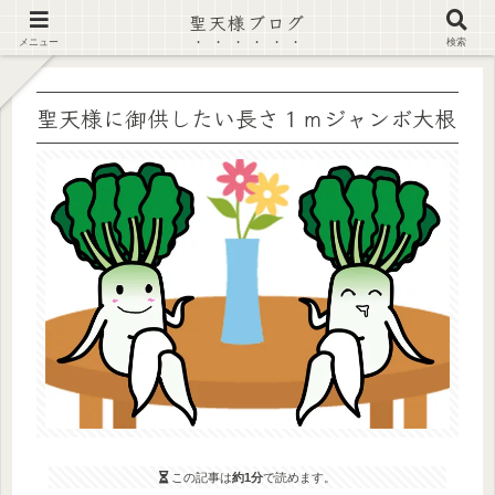
聖天様ブログ
【注意喚起】偽サイト及び偽情報に注意 ▶確認する◀
メニュー
検索
聖天様に御供したい長さ１ｍジャンボ大根
この記事は
約1分
で読めます。