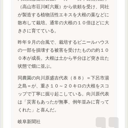
（高山市荘川町六厩）から依頼を受け、同社
が製造する植物活性エキスを大根の葉などに
散布して栽培。通常の大根の１０倍ほどに大
きさに育てている。
昨年９月の台風で、栽培するビニールハウス
の一部を損壊する被害を受けたものの約１０
０本が成長。大根は土から半分ほど突き出た
状態で畑に並ぶ。
同農園の向川原盛吉代表（８８）＝下呂市湯
之島＝が、重さ１０～２０キロの大根をスコ
ップで丁寧に掘り起こしている。向川原代表
は「災害もあったが無事、例年並みに育って
くれた」と喜んだ。
岐阜新聞社