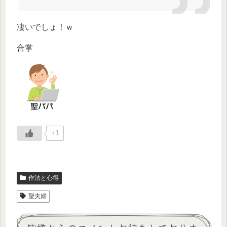
凄いでしょ！ｗ
合掌
+1
作法と心得
聖夫婦