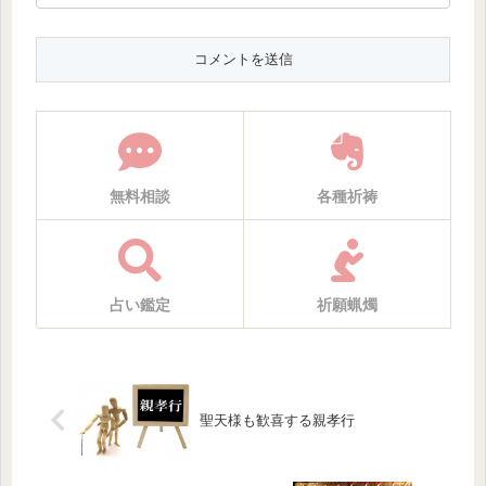
無料相談
各種祈祷
占い鑑定
祈願蝋燭
聖天様も歓喜する親孝行