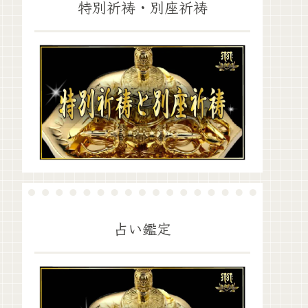
特別祈祷・別座祈祷
占い鑑定