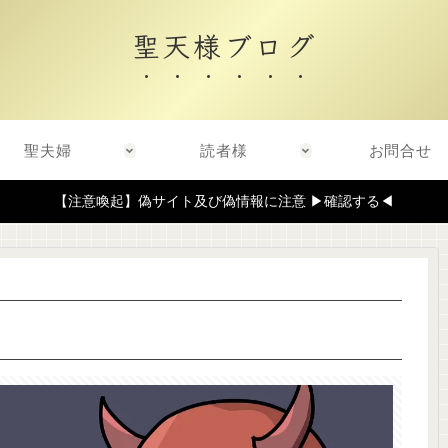
聖天様ブログ
聖夫婦
読者様
お問合せ
【注意喚起】偽サイト及び偽情報に注意 ▶確認する◀