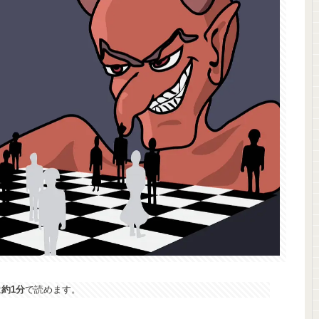
は
約1分
で読めます。