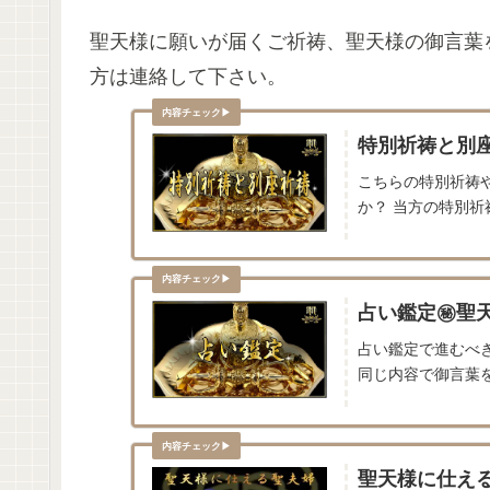
聖天様に願いが届くご祈祷、聖天様の御言葉
方は連絡して下さい。
特別祈祷と別
こちらの特別祈祷
か？ 当方の特別祈
占い鑑定㊙聖
占い鑑定で進むべ
同じ内容で御言葉を
聖天様に仕え