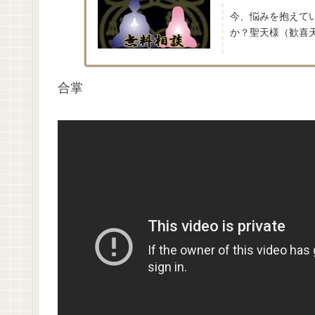
今、悩みを抱えて
か？聖天様（歓喜天
合掌