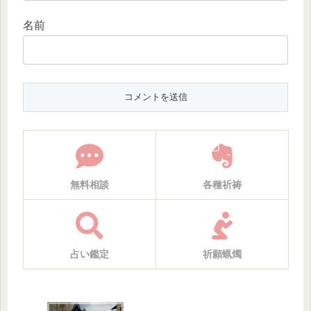
名前
無料相談
各種祈祷
占い鑑定
祈願蝋燭