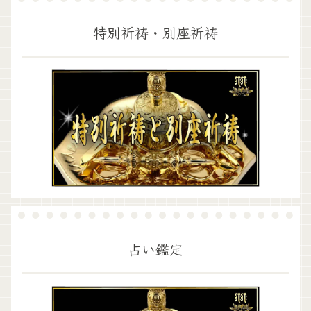
特別祈祷・別座祈祷
占い鑑定