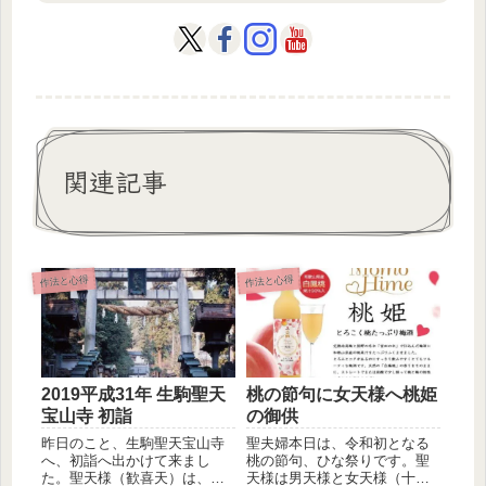
関連記事
作法と心得
作法と心得
2019平成31年 生駒聖天
桃の節句に女天様へ桃姫
宝山寺 初詣
の御供
昨日のこと、生駒聖天宝山寺
聖夫婦本日は、令和初となる
へ、初詣へ出かけて来まし
桃の節句、ひな祭りです。聖
た。聖天様（歓喜天）は、相
天様は男天様と女天様（十一