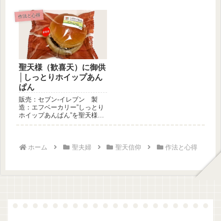
変わらずの大人気で、大変賑
面観音様）の双身です。聖天
わっており...
様を信仰...
作法と心得
聖天様（歓喜天）に御供
│しっとりホイップあん
ぱん
販売：セブン-イレブン 製
造：エフベーカリー”しっとり
ホイップあんぱん”を聖天様
（歓喜天）に御供しました！
名称：...
ホーム
聖夫婦
聖天信仰
作法と心得