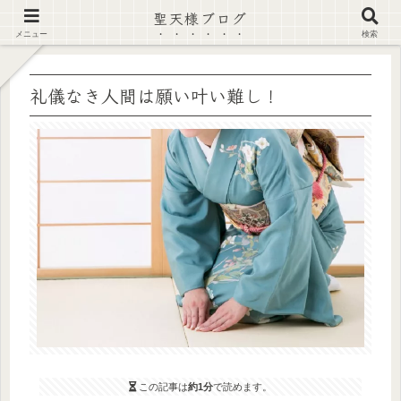
聖天様ブログ
【注意喚起】偽サイト及び偽情報に注意 ▶確認する◀
メニュー
検索
礼儀なき人間は願い叶い難し！
この記事は
約1分
で読めます。