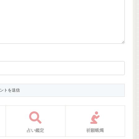
占い鑑定
祈願蝋燭