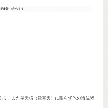
は
約1分
で読めます。
あり、また聖天様（歓喜天）に限らず他の諸仏諸