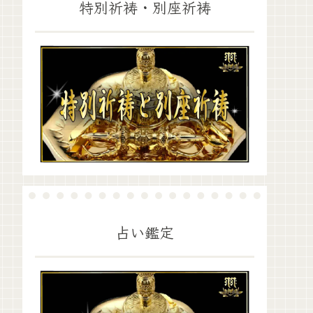
特別祈祷・別座祈祷
占い鑑定