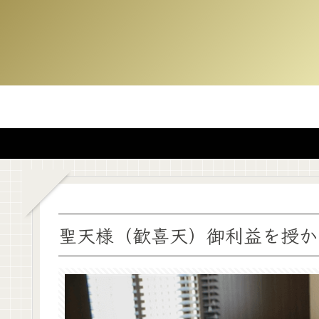
聖天様（歓喜天）御利益を授か