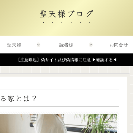
聖天様ブログ
聖夫婦
読者様
お問合せ
【注意喚起】偽サイト及び偽情報に注意 ▶確認する◀
る家とは？