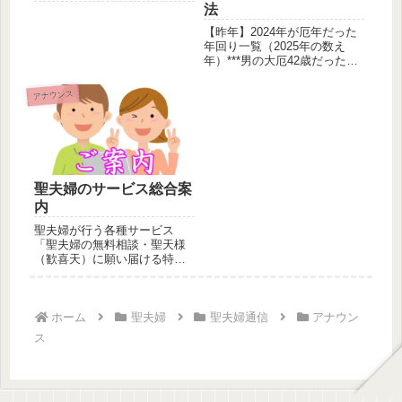
法
【昨年】2024年が厄年だった
年回り一覧（2025年の数え
年）***男の大厄42歳だった方
***前厄(41歳):...
アナウンス
聖夫婦のサービス総合案
内
聖夫婦が行う各種サービス
「聖夫婦の無料相談・聖天様
（歓喜天）に願い届ける特別
祈祷・聖天様（歓喜天）に１
座１名様の...
ホーム
聖夫婦
聖夫婦通信
アナウン
ス