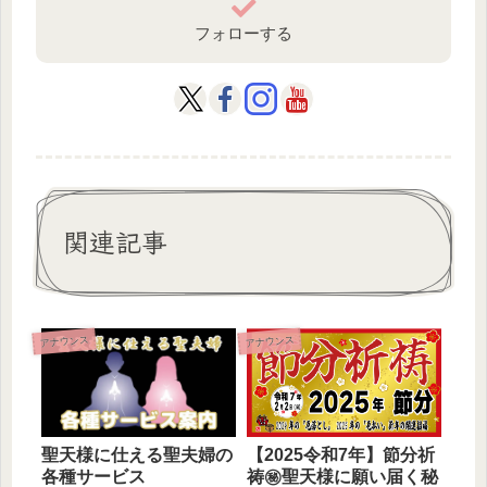
フォローする
関連記事
アナウンス
アナウンス
聖天様に仕える聖夫婦の
【2025令和7年】節分祈
各種サービス
祷㊙聖天様に願い届く秘