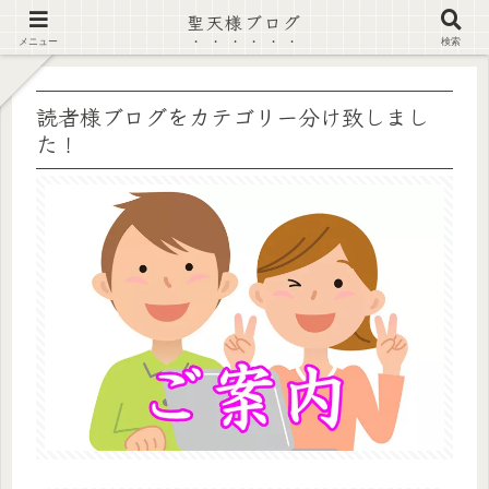
聖天様ブログ
【注意喚起】偽サイト及び偽情報に注意 ▶確認する◀
メニュー
検索
読者様ブログをカテゴリー分け致しまし
た！