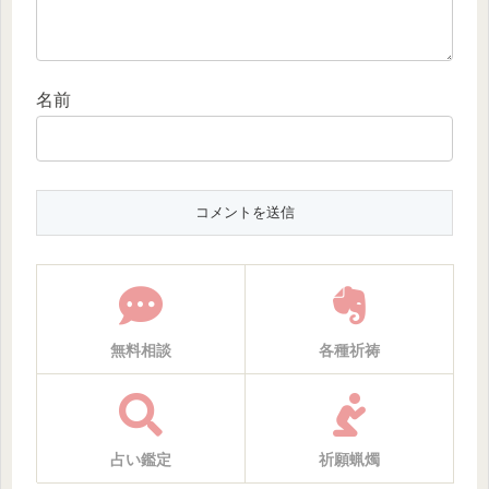
名前
無料相談
各種祈祷
占い鑑定
祈願蝋燭