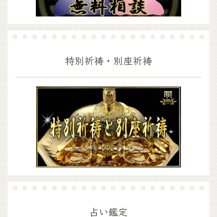
特別祈祷・別座祈祷
占い鑑定