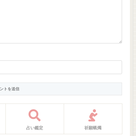
占い鑑定
祈願蝋燭