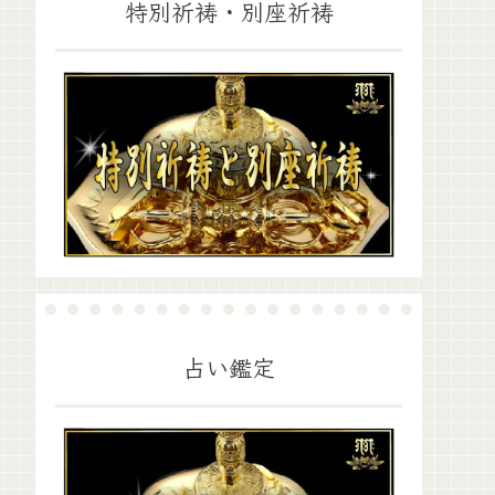
特別祈祷・別座祈祷
占い鑑定