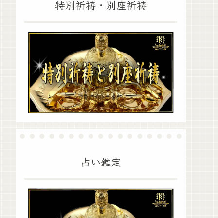
特別祈祷・別座祈祷
占い鑑定