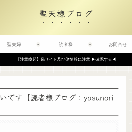
聖天様ブログ
聖夫婦
読者様
お問合せ
【注意喚起】偽サイト及び偽情報に注意 ▶確認する◀
す【読者様ブログ：yasunori