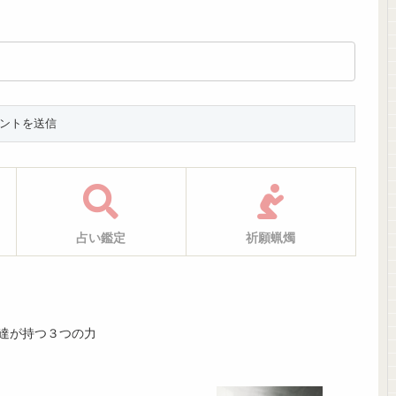
占い鑑定
祈願蝋燭
達が持つ３つの力