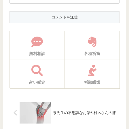
無料相談
各種祈祷
占い鑑定
祈願蝋燭
泉先生の不思議なお話6-村木さんの膝