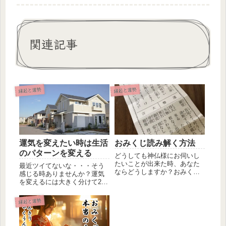
関連記事
縁起と運勢
縁起と運勢
運気を変えたい時は生活
おみくじ読み解く方法
のパターンを変える
どうしても神仏様にお伺いし
たいことが出来た時、あなた
最近ツイてないな・・・そう
ならどうしますか？おみくじ
感じる時ありませんか？運気
でお言葉を授かる...という方
を変えるには大きく分けて2つ
も多...
です。じっと動かず運気が変
わるの...
縁起と運勢