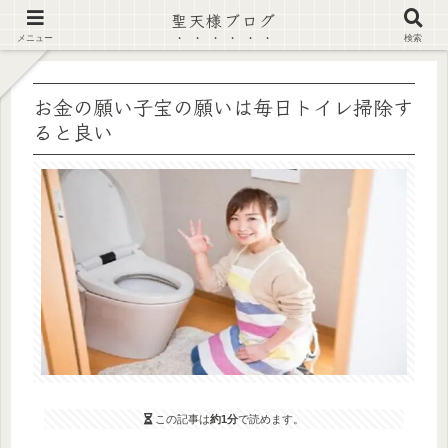
聖天様ブログ
【注意喚起】偽サイト及び偽情報に注意 ▶確認する◀
メニュー
検索
お金の願い子宝の願いは毎日トイレ掃除す
ると良い
この記事は
約1分
で読めます。