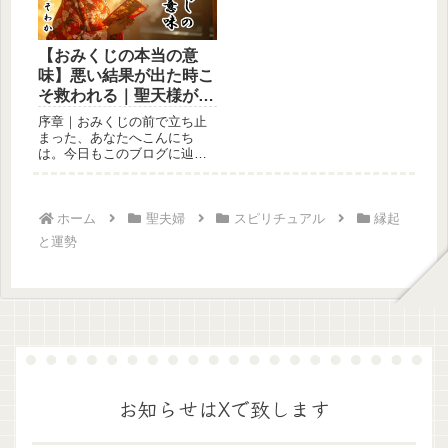
【おみくじの本当の意
味】悪い結果が出た時こ
そ救われる｜聖天様が導
く運命の読み解き方｜悩
序章｜おみくじの前で立ち止
みが軽くなる心の整え方
まった、あなたへこんにち
は。今日もこのブログに辿り
着いてくださって、ありがと
うございま...
ホーム
聖夫婦
スピリチュアル
縁起
と運勢
お知らせはXで致します