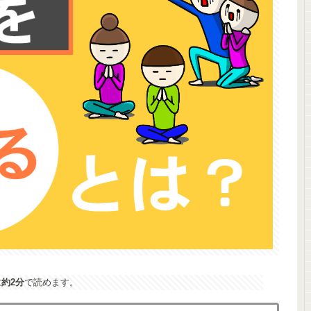
は
約2分
で読めます。