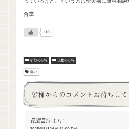
っているけど、という方は聖夫婦に無料相談
合掌
+10
祈願の心得
現世の心得
願い
皆様からのコメントお待ちして
長瀬昌行
より:
2025年8月24日 11:00 PM