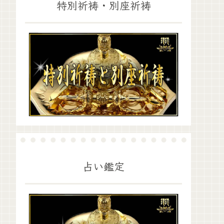
特別祈祷・別座祈祷
占い鑑定