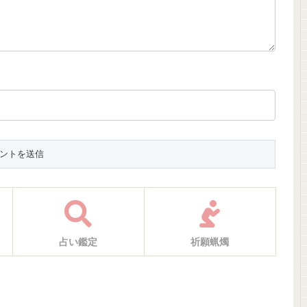
占い鑑定
祈願蝋燭