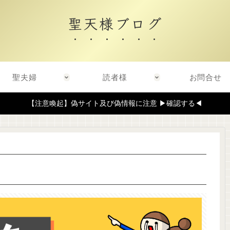
聖天様ブログ
聖夫婦
読者様
お問合せ
【注意喚起】偽サイト及び偽情報に注意 ▶確認する◀